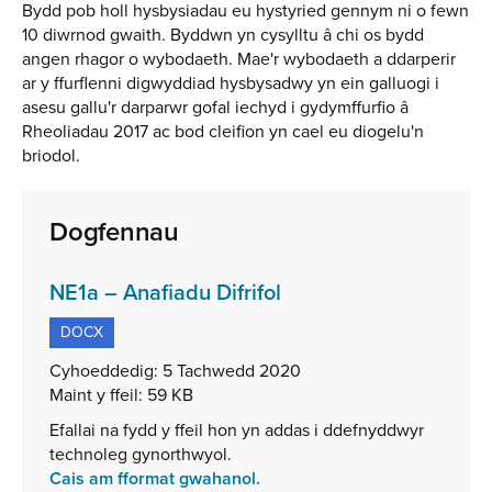
Bydd pob holl hysbysiadau eu hystyried gennym ni o fewn
10 diwrnod gwaith. Byddwn yn cysylltu â chi os bydd
angen rhagor o wybodaeth. Mae'r wybodaeth a ddarperir
ar y ffurflenni digwyddiad hysbysadwy yn ein galluogi i
asesu gallu'r darparwr gofal iechyd i gydymffurfio
Rheoliadau 2017 ac bod cleifion yn cael eu diogelu'n
briodol.
Dogfennau
,
NE1a – Anafiadu Difrifol
math
DOCX
o
ffeil:
Cyhoeddedig:
5 Tachwedd 2020
DOCX,
Maint y ffeil:
59 KB
maint
Efallai na fydd y ffeil hon yn addas i ddefnyddwyr
ffeil:
technoleg gynorthwyol.
59
Cais am fformat gwahanol.
KB