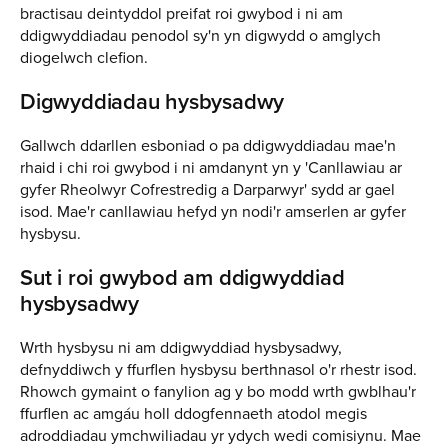
bractisau deintyddol preifat roi gwybod i ni am
ddigwyddiadau penodol sy'n yn digwydd o amglych
diogelwch clefion.
Digwyddiadau hysbysadwy
Gallwch ddarllen esboniad o pa ddigwyddiadau mae'n
rhaid i chi roi gwybod i ni amdanynt yn y 'Canllawiau ar
gyfer Rheolwyr Cofrestredig a Darparwyr' sydd ar gael
isod. Mae'r canllawiau hefyd yn nodi'r amserlen ar gyfer
hysbysu.
Sut i roi gwybod am ddigwyddiad
hysbysadwy
Wrth hysbysu ni am ddigwyddiad hysbysadwy,
defnyddiwch y ffurflen hysbysu berthnasol o'r rhestr isod.
Rhowch gymaint o fanylion ag y bo modd wrth gwblhau'r
ffurflen ac amgáu holl ddogfennaeth atodol megis
adroddiadau ymchwiliadau yr ydych wedi comisiynu. Mae