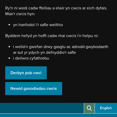
Neidio
i'r
Ry'n ni wedi cadw ffeiliau a elwir yn cwcis ar eich dyfais.
prif
Mae'r cwcis hyn:
gynnwy
yn hanfodol i'r safle weithio
Byddem hefyd yn hoffi cadw rhai cwcis i'n helpu ni:
i wella'n gwefan drwy gasglu ac adrodd gwybodaeth
ar sut yr ydych yn defnyddio'r safle
i deilwra cyfathrebu
Derbyn pob cwci
Newid gosodiadau cwcis
English