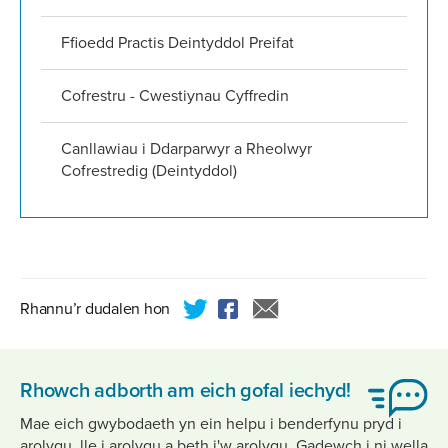
Ffioedd Practis Deintyddol Preifat
Cofrestru - Cwestiynau Cyffredin
Canllawiau i Ddarparwyr a Rheolwyr
Cofrestredig (Deintyddol)
Rhannu’r dudalen hon
Rhowch adborth am eich gofal iechyd!
Mae eich gwybodaeth yn ein helpu i benderfynu pryd i
arolygu, lle i arolygu a beth i'w arolygu. Gadewch i ni wella