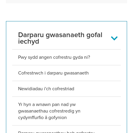
HIW
Darparu gwasanaeth gofal
sub-
iechyd
nav
Pwy sydd angen cofrestru gyda ni?
Cofrestrwch i darparu gwasanaeth
Newidiadau i'ch cofrestriad
Yr hyn a wnawn pan nad yw
gwasanaethau cofrestredig yn
cydymffurfio â gofynion