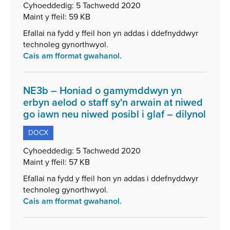
ffeil:
Cyhoeddedig:
5 Tachwedd 2020
DOCX,
Maint y ffeil:
59 KB
maint
Efallai na fydd y ffeil hon yn addas i ddefnyddwyr
ffeil:
technoleg gynorthwyol.
59
Cais am fformat gwahanol.
KB
NE3b – Honiad o gamymddwyn yn
erbyn aelod o staff sy'n arwain at niwed
,
go iawn neu niwed posibl i glaf – dilynol
math
DOCX
o
ffeil:
Cyhoeddedig:
5 Tachwedd 2020
DOC
Maint y ffeil:
57 KB
main
Efallai na fydd y ffeil hon yn addas i ddefnyddwyr
ffeil:
technoleg gynorthwyol.
57
Cais am fformat gwahanol.
KB