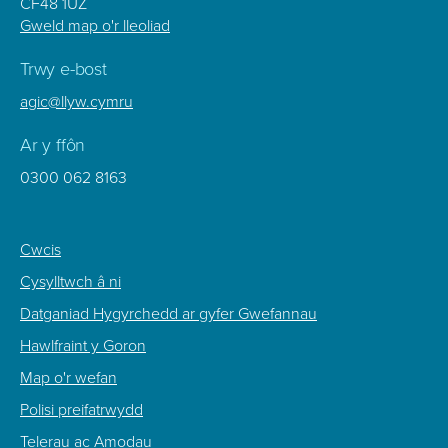
CF48 1UZ
Gweld map o'r lleoliad
Trwy e-bost
agic@llyw.cymru
Ar y ffôn
0300 062 8163
Footer
Cwcis
Sub
Cysylltwch â ni
Menu
Datganiad Hygyrchedd ar gyfer Gwefannau
Hawlfraint y Goron
Map o'r wefan
Polisi preifatrwydd
Telerau ac Amodau