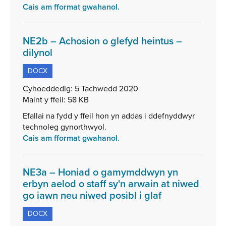
Cais am fformat gwahanol.
KB
NE2b – Achosion o glefyd heintus –
,
dilynol
math
DOCX
o
ffeil:
Cyhoeddedig:
5 Tachwedd 2020
DOCX,
Maint y ffeil:
58 KB
maint
Efallai na fydd y ffeil hon yn addas i ddefnyddwyr
ffeil:
technoleg gynorthwyol.
58
Cais am fformat gwahanol.
KB
NE3a – Honiad o gamymddwyn yn
erbyn aelod o staff sy'n arwain at niwed
,
go iawn neu niwed posibl i glaf
math
DOCX
o