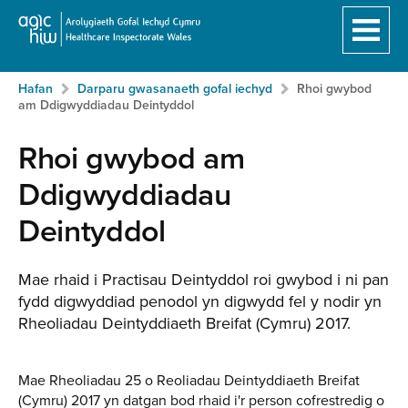
Hafan
Breadcrumb
Neidio
Hafan
Darparu gwasanaeth gofal iechyd
Rhoi gwybod
i'r
am Ddigwyddiadau Deintyddol
prif
gynnwy:
Rhoi gwybod am
Ddigwyddiadau
Deintyddol
Mae rhaid i Practisau Deintyddol roi gwybod i ni pan
fydd digwyddiad penodol yn digwydd fel y nodir yn
Rheoliadau Deintyddiaeth Breifat (Cymru) 2017.
Mae Rheoliadau 25 o Reoliadau Deintyddiaeth Breifat
(Cymru) 2017 yn datgan bod rhaid i'r person cofrestredig o