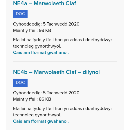
,
NE4a – Marwolaeth Claf
math
DOC
o
ffeil:
Cyhoeddedig:
5 Tachwedd 2020
DOC,
Maint y ffeil:
98 KB
maint
Efallai na fydd y ffeil hon yn addas i ddefnyddwyr
ffeil:
technoleg gynorthwyol.
98
Cais am fformat gwahanol.
KB
,
NE4b – Marwolaeth Claf – dilynol
math
DOC
o
ffeil:
Cyhoeddedig:
5 Tachwedd 2020
DOC,
Maint y ffeil:
86 KB
maint
Efallai na fydd y ffeil hon yn addas i ddefnyddwyr
ffeil:
technoleg gynorthwyol.
86
Cais am fformat gwahanol.
KB