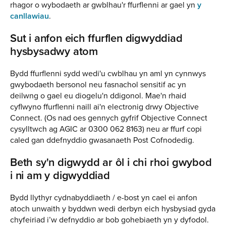
rhagor o wybodaeth ar gwblhau'r ffurflenni ar gael yn
y
canllawiau
.
Sut i anfon eich ffurflen digwyddiad
hysbysadwy atom
Bydd ffurflenni sydd wedi'u cwblhau yn aml yn cynnwys
gwybodaeth bersonol neu fasnachol sensitif ac yn
deilwng o gael eu diogelu'n ddigonol. Mae'n rhaid
cyflwyno ffurflenni naill ai'n electronig drwy Objective
Connect. (Os nad oes gennych gyfrif Objective Connect
cysylltwch ag AGIC ar 0300 062 8163) neu ar ffurf copi
caled gan ddefnyddio gwasanaeth Post Cofnodedig.
Beth sy'n digwydd ar ôl i chi rhoi gwybod
i ni am y digwyddiad
Bydd llythyr cydnabyddiaeth / e-bost yn cael ei anfon
atoch unwaith y byddwn wedi derbyn eich hysbysiad gyda
chyfeiriad i’w defnyddio ar bob gohebiaeth yn y dyfodol.