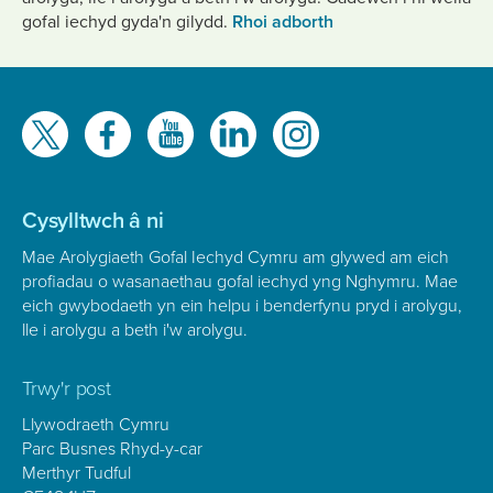
gofal iechyd gyda'n gilydd.
Rhoi adborth
Gwelwch
ni
ar
Cysylltwch â ni
Mae Arolygiaeth Gofal Iechyd Cymru am glywed am eich
profiadau o wasanaethau gofal iechyd yng Nghymru. Mae
eich gwybodaeth yn ein helpu i benderfynu pryd i arolygu,
lle i arolygu a beth i'w arolygu.
Trwy'r post
Llywodraeth Cymru
Parc Busnes Rhyd-y-car
Merthyr Tudful