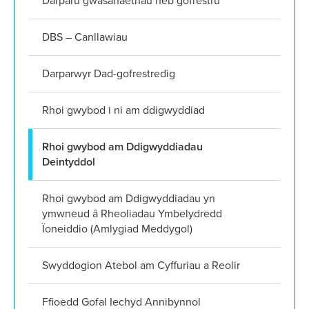
Darparu gwasanaethau heb gofrestru
DBS – Canllawiau
Darparwyr Dad-gofrestredig
Rhoi gwybod i ni am ddigwyddiad
Rhoi gwybod am Ddigwyddiadau
Deintyddol
Rhoi gwybod am Ddigwyddiadau yn
ymwneud â Rheoliadau Ymbelydredd
Ïoneiddio (Amlygiad Meddygol)
Swyddogion Atebol am Cyffuriau a Reolir
Ffioedd Gofal Iechyd Annibynnol