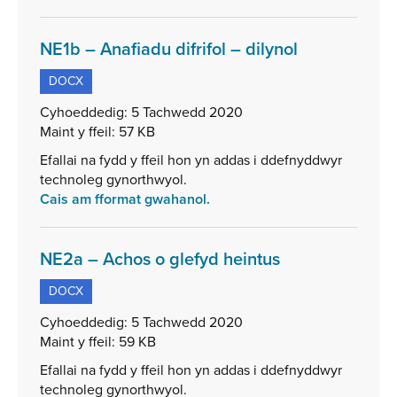
,
NE1b – Anafiadu difrifol – dilynol
math
DOCX
o
ffeil:
Cyhoeddedig:
5 Tachwedd 2020
DOCX,
Maint y ffeil:
57 KB
maint
Efallai na fydd y ffeil hon yn addas i ddefnyddwyr
ffeil:
technoleg gynorthwyol.
57
Cais am fformat gwahanol.
KB
,
NE2a – Achos o glefyd heintus
math
DOCX
o
ffeil:
Cyhoeddedig:
5 Tachwedd 2020
DOCX,
Maint y ffeil:
59 KB
maint
Efallai na fydd y ffeil hon yn addas i ddefnyddwyr
ffeil:
technoleg gynorthwyol.
59