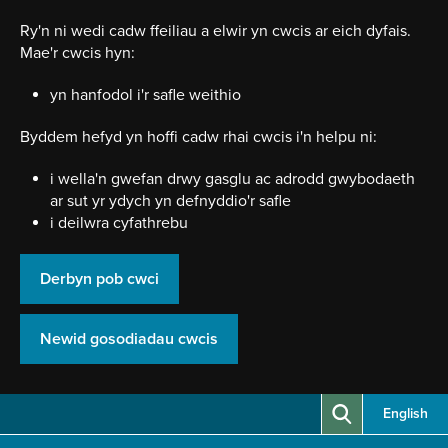
Neidio
i'r
Ry'n ni wedi cadw ffeiliau a elwir yn cwcis ar eich dyfais.
prif
Mae'r cwcis hyn:
gynnwy
yn hanfodol i'r safle weithio
Byddem hefyd yn hoffi cadw rhai cwcis i'n helpu ni:
i wella'n gwefan drwy gasglu ac adrodd gwybodaeth
ar sut yr ydych yn defnyddio'r safle
i deilwra cyfathrebu
Derbyn pob cwci
Newid gosodiadau cwcis
English