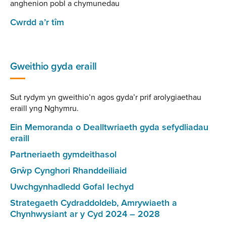
anghenion pobl a chymunedau
Cwrdd a’r tîm
Gweithio gyda eraill
Sut rydym yn gweithio’n agos gyda’r prif arolygiaethau
eraill yng Nghymru.
Ein Memoranda o Dealltwriaeth gyda sefydliadau
eraill
Partneriaeth gymdeithasol
Grŵp Cynghori Rhanddeiliaid
Uwchgynhadledd Gofal Iechyd
Strategaeth Cydraddoldeb, Amrywiaeth a
Chynhwysiant ar y Cyd 2024 – 2028