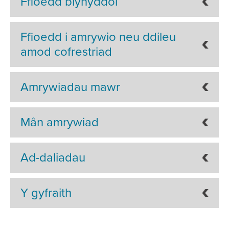
Ffioedd blynyddol
Ffioedd i amrywio neu ddileu
amod cofrestriad
Amrywiadau mawr
Mân amrywiad
Ad-daliadau
Y gyfraith