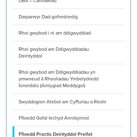
DBS – Canllawiau
Darparwyr Dad-gofrestredig
Rhoi gwybod i ni am ddigwyddiad
Rhoi gwybod am Ddigwyddiadau
Deintyddol
Rhoi gwybod am Ddigwyddiadau yn
ymwneud â Rheoliadau Ymbelydredd
Ïoneiddio (Amlygiad Meddygol)
Swyddogion Atebol am Cyffuriau a Reolir
Ffioedd Gofal Iechyd Annibynnol
Ffioedd Practis Deintyddol Preifat