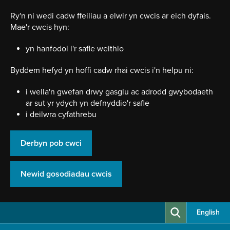
Neidio
i'r
Ry'n ni wedi cadw ffeiliau a elwir yn cwcis ar eich dyfais.
prif
Mae'r cwcis hyn:
gynnwy
yn hanfodol i'r safle weithio
Byddem hefyd yn hoffi cadw rhai cwcis i'n helpu ni:
i wella'n gwefan drwy gasglu ac adrodd gwybodaeth
ar sut yr ydych yn defnyddio'r safle
i deilwra cyfathrebu
Derbyn pob cwci
Newid gosodiadau cwcis
English