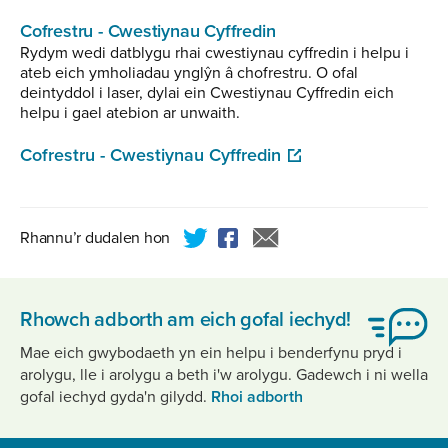
Cofrestru - Cwestiynau Cyffredin
Rydym wedi datblygu rhai cwestiynau cyffredin i helpu i
ateb eich ymholiadau ynglŷn â chofrestru. O ofal
deintyddol i laser, dylai ein Cwestiynau Cyffredin eich
helpu i gael atebion ar unwaith.
Cofrestru - Cwestiynau Cyffredin
Rhannu’r dudalen hon
Rhowch adborth am eich gofal iechyd!
Mae eich gwybodaeth yn ein helpu i benderfynu pryd i
arolygu, lle i arolygu a beth i'w arolygu. Gadewch i ni wella
gofal iechyd gyda'n gilydd.
Rhoi adborth