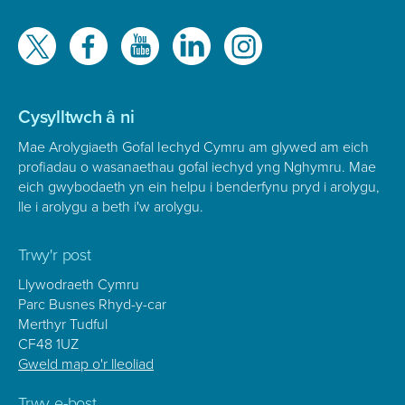
Gwelwch
ni
ar
Cysylltwch â ni
Mae Arolygiaeth Gofal Iechyd Cymru am glywed am eich
profiadau o wasanaethau gofal iechyd yng Nghymru. Mae
eich gwybodaeth yn ein helpu i benderfynu pryd i arolygu,
lle i arolygu a beth i'w arolygu.
Trwy'r post
Llywodraeth Cymru
Parc Busnes Rhyd-y-car
Merthyr Tudful
CF48 1UZ
Gweld map o'r lleoliad
Trwy e-bost