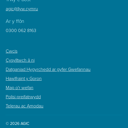
agic@llyw.cymru
Ar y ffôn
0300 062 8163
Footer
Cwcis
Sub
Cysylltwch â ni
Menu
Datganiad Hygyrchedd ar gyfer Gwefannau
Hawlfraint y Goron
Map o'r wefan
Polisi preifatrwydd
Telerau ac Amodau
© 2026 AGIC