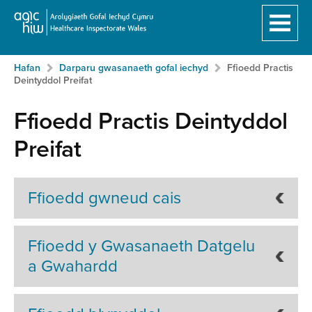
Hafan
Breadcrumb
Neidio
Hafan
Darparu gwasanaeth gofal iechyd
Ffioedd Practis
i'r
Deintyddol Preifat
prif
gynnwy:
Ffioedd Practis Deintyddol
Preifat
Ffioedd gwneud cais
Ffioedd y Gwasanaeth Datgelu
a Gwahardd