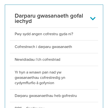
HIW
Darparu gwasanaeth gofal
sub-
iechyd
nav
Pwy sydd angen cofrestru gyda ni?
Cofrestrwch i darparu gwasanaeth
Newidiadau i'ch cofrestriad
Yr hyn a wnawn pan nad yw
gwasanaethau cofrestredig yn
cydymffurfio â gofynion
Darparu gwasanaethau heb gofrestru