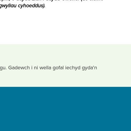
gwyliau cyhoeddus).
ygu. Gadewch i ni wella gofal iechyd gyda'n