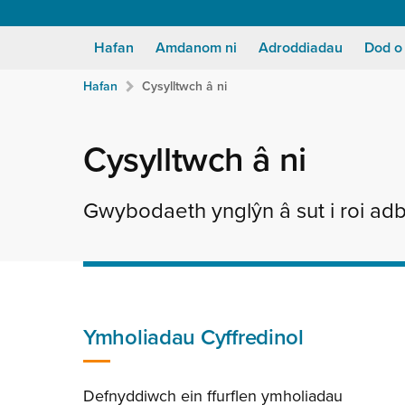
Hafan
Amdanom ni
Adroddiadau
Dod o
Breadcrumb
Neidio
Hafan
Cysylltwch â ni
i'r
prif
gynnwy:
Cysylltwch â ni
Gwybodaeth ynglŷn â sut i roi adb
Ymholiadau Cyffredinol
Defnyddiwch ein ffurflen ymholiadau