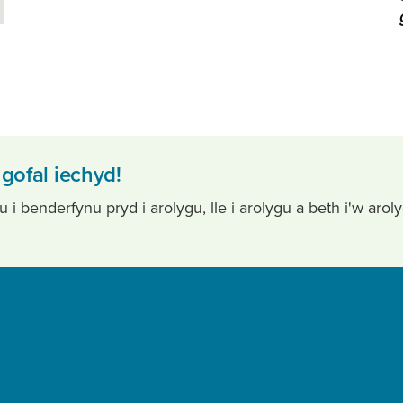
gofal iechyd!
 benderfynu pryd i arolygu, lle i arolygu a beth i'w arol