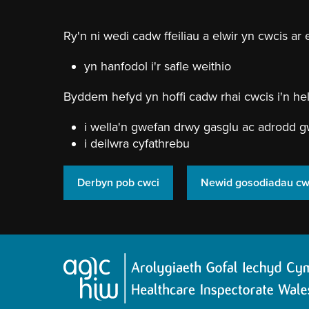
Neidio
i'r
prif
Ry'n ni wedi cadw ffeiliau a elwir yn cwcis ar 
gynnwy
yn hanfodol i'r safle weithio
Byddem hefyd yn hoffi cadw rhai cwcis i'n hel
i wella'n gwefan drwy gasglu ac adrodd g
i deilwra cyfathrebu
Derbyn pob cwci
Newid gosodiadau cw
Hafan