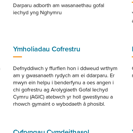
Darparu adborth am wasanaethau gofal
iechyd yng Nghymru
Ymholiadau Cofrestru
m
Defnyddiwch y ffurflen hon i ddweud wrthym
am y gwasanaeth rydych am ei ddarparu. Er
mwyn ein helpu i benderfynu a oes angen i
chi gofrestru ag Arolygiaeth Gofal Iechyd
Cymru (AGIC) atebwch yr holl gwestiynau a
rhowch gymaint o wybodaeth â phosibl.
Cyfryngau Cymdeithasol