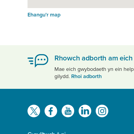
Ehangu'r map
Rhowch adborth am eich 
Mae eich gwybodaeth yn ein helpu i
gilydd.
Rhoi adborth
Gwelwch
ni
ar