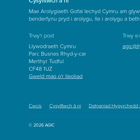
Cysylltwch â ni
Mae Arolygiaeth Gofal Iechyd Cymru am glyw
benderfynu pryd i arolygu, lle i arolygu a beth
Trwy'r post
Trwy e-
Llywodraeth Cymru
agic@l
Parc Busnes Rhyd-y-car
Merthyr Tudful
CF48 1UZ
Gweld map o'r lleoliad
Footer
Cwcis
Cysylltwch â ni
Datganiad Hygyrchedd 
Sub
Menu
© 2026 AGIC