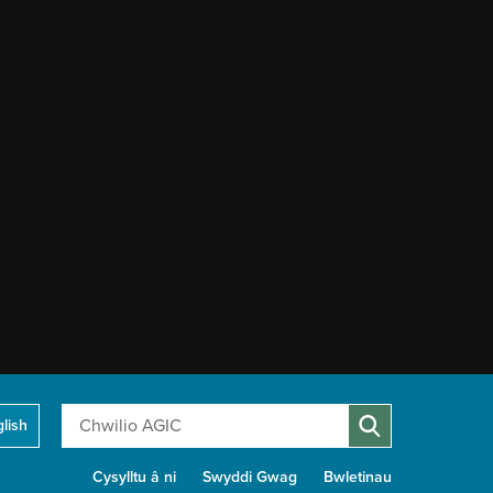
Chwilio
lish
Cysylltu â ni
Swyddi Gwag
Bwletinau