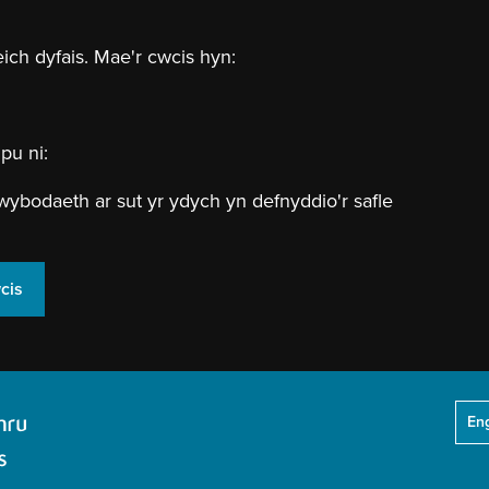
eich dyfais. Mae'r cwcis hyn:
pu ni:
wybodaeth ar sut yr ydych yn defnyddio'r safle
cis
Eng
Header