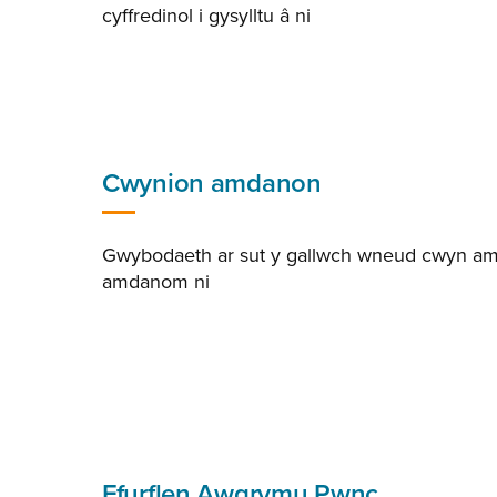
cyffredinol i gysylltu â ni
Cwynion amdanon
Gwybodaeth ar sut y gallwch wneud cwyn a
amdanom ni
Ffurflen Awgrymu Pwnc