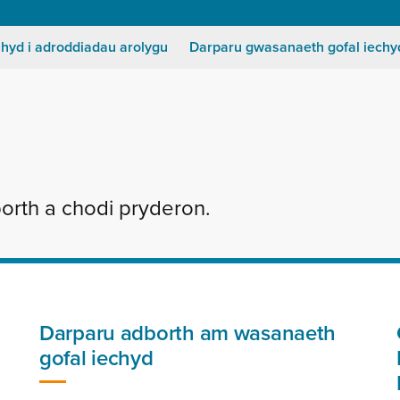
Secondary
Menu
 hyd i adroddiadau arolygu
Darparu gwasanaeth gofal iechy
orth a chodi pryderon.
Darparu adborth am wasanaeth
gofal iechyd