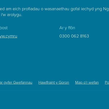
ed am eich profiadau o wasanaethau gofal iechyd yng Ng
 i'w arolygu.
bost
Ar y ffôn
lyw.cymru
0300 062 8163
ar gyfer Gwefannau
Hawlfraint y Goron
Map o'r wefan
Po