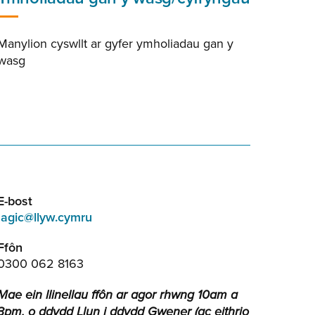
Manylion cyswllt ar gyfer ymholiadau gan y
wasg
E-bost
agic@llyw.cymru
Ffôn
0300 062 8163
Mae ein llinellau ffôn ar agor rhwng 10am a
3pm, o ddydd Llun i ddydd Gwener (ac eithrio