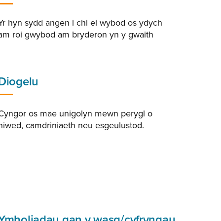
Yr hyn sydd angen i chi ei wybod os ydych
am roi gwybod am bryderon yn y gwaith
Diogelu
Cyngor os mae unigolyn mewn perygl o
niwed, camdriniaeth neu esgeulustod.
Ymholiadau gan y wasg/cyfryngau