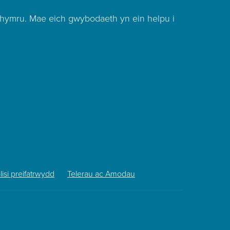
hymru. Mae eich gwybodaeth yn ein helpu i
lisi preifatrwydd
Telerau ac Amodau