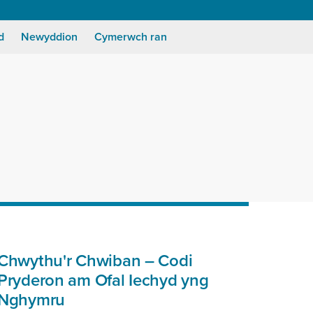
d
Newyddion
Cymerwch ran
Chwythu'r Chwiban – Codi
Pryderon am Ofal Iechyd yng
Nghymru