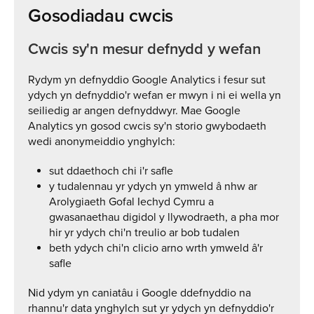
Gosodiadau cwcis
Cwcis sy'n mesur defnydd y wefan
Rydym yn defnyddio Google Analytics i fesur sut
ydych yn defnyddio'r wefan er mwyn i ni ei wella yn
seiliedig ar angen defnyddwyr. Mae Google
Analytics yn gosod cwcis sy'n storio gwybodaeth
wedi anonymeiddio ynghylch:
sut ddaethoch chi i'r safle
y tudalennau yr ydych yn ymweld â nhw ar
Arolygiaeth Gofal Iechyd Cymru a
gwasanaethau digidol y llywodraeth, a pha mor
hir yr ydych chi'n treulio ar bob tudalen
beth ydych chi'n clicio arno wrth ymweld â'r
safle
Nid ydym yn caniatâu i Google ddefnyddio na
rhannu'r data ynghylch sut yr ydych yn defnyddio'r