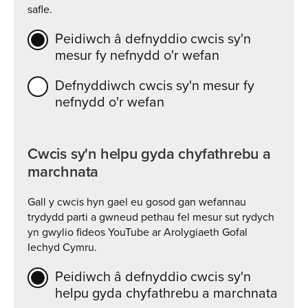
safle.
Peidiwch â defnyddio cwcis sy'n
mesur fy nefnydd o'r wefan
Defnyddiwch cwcis sy'n mesur fy
nefnydd o'r wefan
Cwcis sy'n helpu gyda chyfathrebu a
marchnata
Gall y cwcis hyn gael eu gosod gan wefannau
trydydd parti a gwneud pethau fel mesur sut rydych
yn gwylio fideos YouTube ar Arolygiaeth Gofal
Iechyd Cymru.
Peidiwch â defnyddio cwcis sy'n
helpu gyda chyfathrebu a marchnata