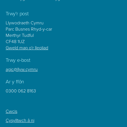
Trwy'r post
Llywodraeth Cymru
Parc Busnes Rhyd-y-car
Merthyr Tudful
CF48 1UZ
Gweld map o'r lleoliad
Trwy e-bost
agic@llyw.cymru
Ar y ffôn
0300 062 8163
Footer
Cwcis
Sub
Cysylltwch â ni