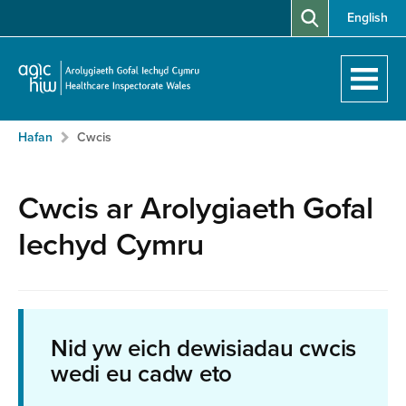
Neidio
English
i'r
prif
gynnwy
Hafan
Breadcrumb
Neidio
Hafan
Cwcis
i'r
prif
gynnwy:
Cwcis ar Arolygiaeth Gofal
Iechyd Cymru
Nid yw eich dewisiadau cwcis
wedi eu cadw eto