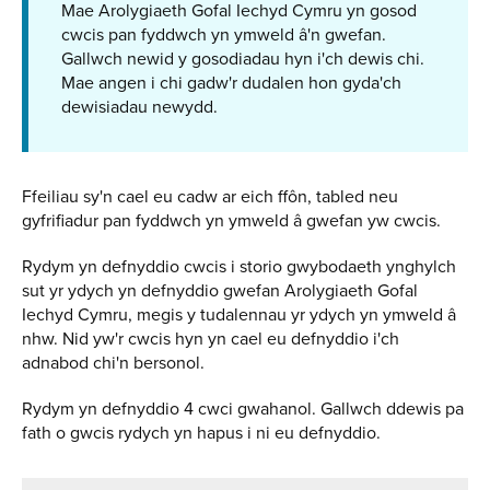
Mae Arolygiaeth Gofal Iechyd Cymru yn gosod
cwcis pan fyddwch yn ymweld â'n gwefan.
Gallwch newid y gosodiadau hyn i'ch dewis chi.
Mae angen i chi gadw'r dudalen hon gyda'ch
dewisiadau newydd.
Ffeiliau sy'n cael eu cadw ar eich ffôn, tabled neu
gyfrifiadur pan fyddwch yn ymweld â gwefan yw cwcis.
Rydym yn defnyddio cwcis i storio gwybodaeth ynghylch
sut yr ydych yn defnyddio gwefan Arolygiaeth Gofal
Iechyd Cymru, megis y tudalennau yr ydych yn ymweld
nhw. Nid yw'r cwcis hyn yn cael eu defnyddio i'ch
adnabod chi'n bersonol.
Rydym yn defnyddio 4 cwci gwahanol. Gallwch ddewis pa
fath o gwcis rydych yn hapus i ni eu defnyddio.