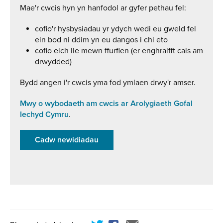
Mae'r cwcis hyn yn hanfodol ar gyfer pethau fel:
cofio'r hysbysiadau yr ydych wedi eu gweld fel
ein bod ni ddim yn eu dangos i chi eto
cofio eich lle mewn ffurflen (er enghraifft cais am
drwydded)
Bydd angen i'r cwcis yma fod ymlaen drwy'r amser.
Mwy o wybodaeth am cwcis ar Arolygiaeth Gofal
Iechyd Cymru
.