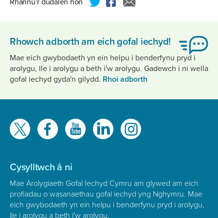
Rhannu’r dudalen hon
Rhowch adborth am eich gofal iechyd!
Mae eich gwybodaeth yn ein helpu i benderfynu pryd i
arolygu, lle i arolygu a beth i'w arolygu. Gadewch i ni wella
gofal iechyd gyda'n gilydd.
Rhoi adborth
Gwelwch
ni
ar
Cysylltwch â ni
Mae Arolygiaeth Gofal Iechyd Cymru am glywed am eich
profiadau o wasanaethau gofal iechyd yng Nghymru. Mae
eich gwybodaeth yn ein helpu i benderfynu pryd i arolygu,
lle i arolygu a beth i'w arolygu.