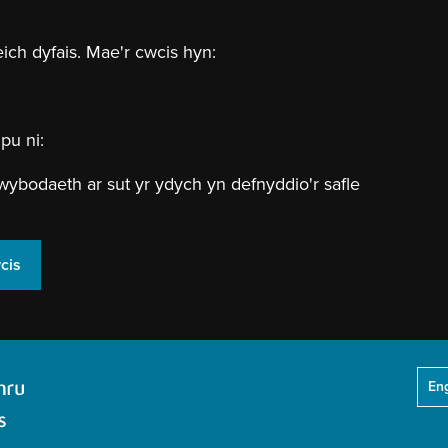
eich dyfais. Mae'r cwcis hyn:
pu ni:
wybodaeth ar sut yr ydych yn defnyddio'r safle
cis
Eng
Header