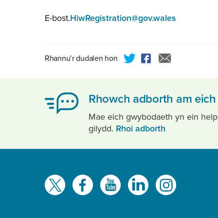
E-bost.
HiwRegistration@gov.wales
Rhannu’r dudalen hon
Rhowch adborth am eich 
Mae eich gwybodaeth yn ein helpu i
gilydd.
Rhoi adborth
Gwelwch
ni
ar