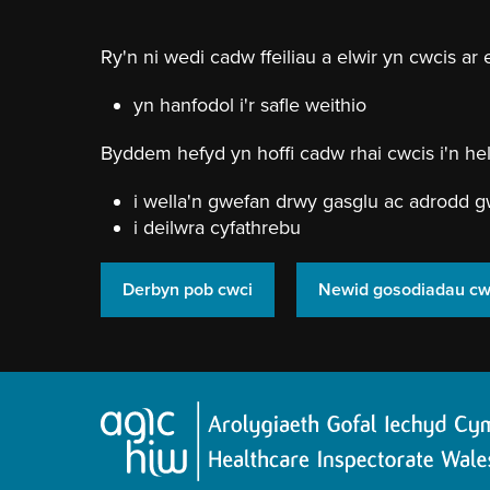
Neidio
i'r
prif
Ry'n ni wedi cadw ffeiliau a elwir yn cwcis ar 
gynnwy
yn hanfodol i'r safle weithio
Byddem hefyd yn hoffi cadw rhai cwcis i'n hel
i wella'n gwefan drwy gasglu ac adrodd g
i deilwra cyfathrebu
Derbyn pob cwci
Newid gosodiadau cw
Hafan