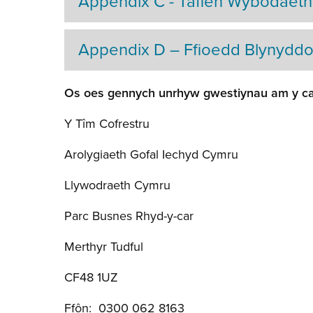
Appendix C - Taflen Wybodaeth i
Appendix D – Ffioedd Blynyddo
Os oes gennych unrhyw gwestiynau am y canl
Y Tîm Cofrestru
Arolygiaeth Gofal Iechyd Cymru
Llywodraeth Cymru
Parc Busnes Rhyd-y-car
Merthyr Tudful
CF48 1UZ
Ffôn: 0300 062 8163