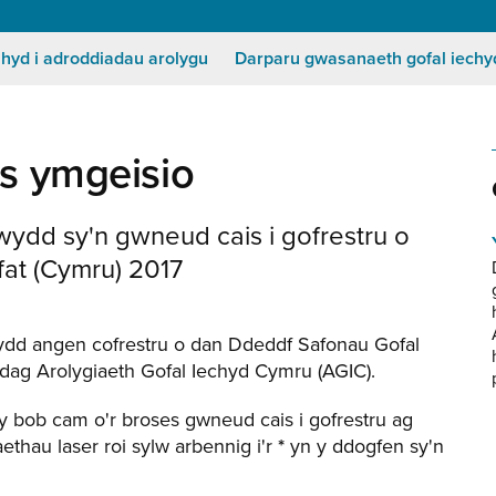
Secondary
Menu
 hyd i adroddiadau arolygu
Darparu gwasanaeth gofal iechy
es ymgeisio
wydd sy'n gwneud cais i gofrestru o
fat (Cymru) 2017
sydd angen cofrestru o dan Ddeddf Safonau Gofal
dag Arolygiaeth Gofal Iechyd Cymru (AGIC).
 bob cam o'r broses gwneud cais i gofrestru ag
iaethau laser roi sylw arbennig i'r
*
yn y ddogfen sy'n