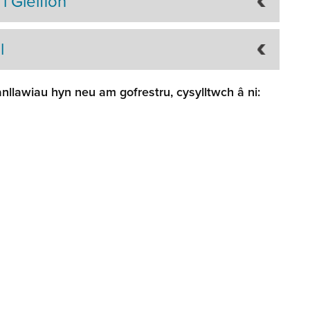
 Gleifion
l
lawiau hyn neu am gofrestru, cysylltwch â ni: