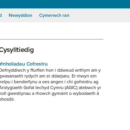
d
Newyddion
Cymerwch ran
Cysylltiedig
Ymholiadau Cofrestru
Defnyddiwch y ffurflen hon i ddweud wrthym am y
gwasanaeth rydych am ei ddarparu. Er mwyn ein
helpu i benderfynu a oes angen i chi gofrestru ag
Arolygiaeth Gofal Iechyd Cymru (AGIC) atebwch yr
holl gwestiynau a rhowch gymaint o wybodaeth
phosibl.