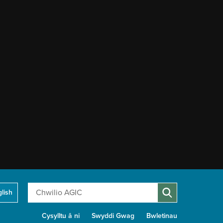
Chwilio
lish
Cysylltu â ni
Swyddi Gwag
Bwletinau