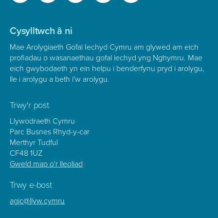
ar
Cysylltwch â ni
Mae Arolygiaeth Gofal Iechyd Cymru am glywed am eich
profiadau o wasanaethau gofal iechyd yng Nghymru. Mae
eich gwybodaeth yn ein helpu i benderfynu pryd i arolygu,
lle i arolygu a beth i'w arolygu.
Trwy'r post
Llywodraeth Cymru
Parc Busnes Rhyd-y-car
Merthyr Tudful
CF48 1UZ
Gweld map o'r lleoliad
Trwy e-bost
agic@llyw.cymru