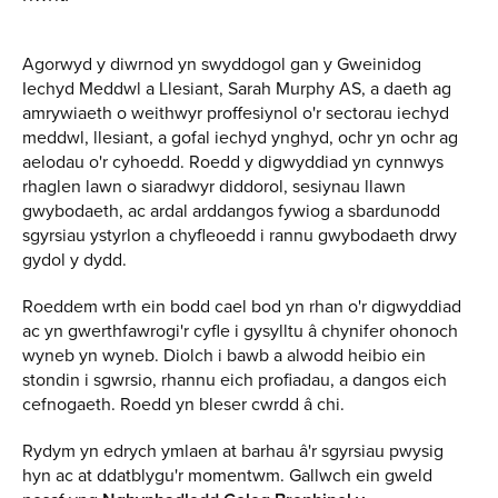
Agorwyd y diwrnod yn swyddogol gan y Gweinidog
Iechyd Meddwl a Llesiant, Sarah Murphy AS, a daeth ag
amrywiaeth o weithwyr proffesiynol o'r sectorau iechyd
meddwl, llesiant, a gofal iechyd ynghyd, ochr yn ochr ag
aelodau o'r cyhoedd. Roedd y digwyddiad yn cynnwys
rhaglen lawn o siaradwyr diddorol, sesiynau llawn
gwybodaeth, ac ardal arddangos fywiog a sbardunodd
sgyrsiau ystyrlon a chyfleoedd i rannu gwybodaeth drwy
gydol y dydd.
Roeddem wrth ein bodd cael bod yn rhan o'r digwyddiad
ac yn gwerthfawrogi'r cyfle i gysylltu â chynifer ohonoch
wyneb yn wyneb. Diolch i bawb a alwodd heibio ein
stondin i sgwrsio, rhannu eich profiadau, a dangos eich
cefnogaeth. Roedd yn bleser cwrdd â chi.
Rydym yn edrych ymlaen at barhau â'r sgyrsiau pwysig
hyn ac at ddatblygu'r momentwm. Gallwch ein gweld