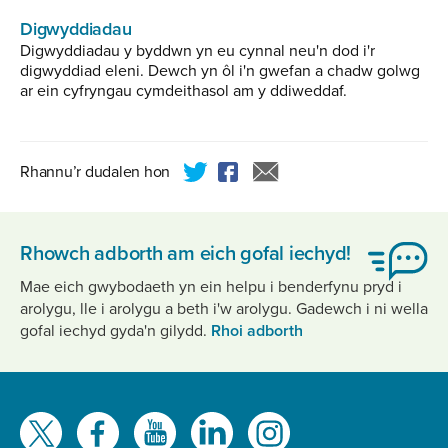
Digwyddiadau
Digwyddiadau y byddwn yn eu cynnal neu'n dod i'r
digwyddiad eleni. Dewch yn ôl i'n gwefan a chadw golwg
ar ein cyfryngau cymdeithasol am y ddiweddaf.
Rhannu’r dudalen hon
Rhowch adborth am eich gofal iechyd!
Mae eich gwybodaeth yn ein helpu i benderfynu pryd i
arolygu, lle i arolygu a beth i'w arolygu. Gadewch i ni wella
gofal iechyd gyda'n gilydd.
Rhoi adborth
Gwelwch
ni