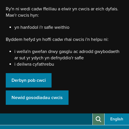
Neidio
i'r
Ry'n ni wedi cadw ffeiliau a elwir yn cwcis ar eich dyfais.
prif
Mae'r cwcis hyn:
gynnwy
yn hanfodol i'r safle weithio
Byddem hefyd yn hoffi cadw rhai cwcis i'n helpu ni:
i wella'n gwefan drwy gasglu ac adrodd gwybodaeth
ar sut yr ydych yn defnyddio'r safle
i deilwra cyfathrebu
Derbyn pob cwci
Newid gosodiadau cwcis
English