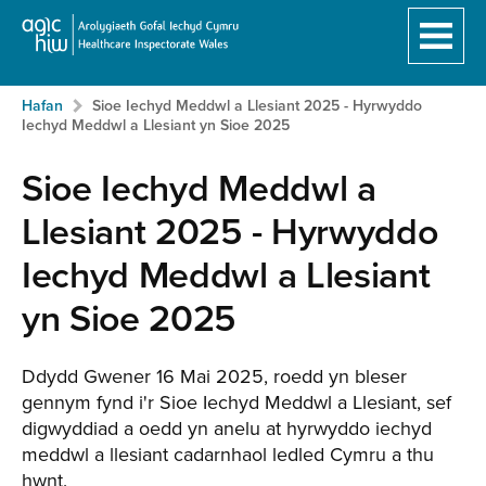
Hafan
Breadcrumb
Neidio
Hafan
Sioe Iechyd Meddwl a Llesiant 2025 - Hyrwyddo
i'r
Iechyd Meddwl a Llesiant yn Sioe 2025
prif
gynnwy:
Sioe Iechyd Meddwl a
Llesiant 2025 - Hyrwyddo
Iechyd Meddwl a Llesiant
yn Sioe 2025
Ddydd Gwener 16 Mai 2025, roedd yn bleser
gennym fynd i'r Sioe Iechyd Meddwl a Llesiant, sef
digwyddiad a oedd yn anelu at hyrwyddo iechyd
meddwl a llesiant cadarnhaol ledled Cymru a thu
hwnt.