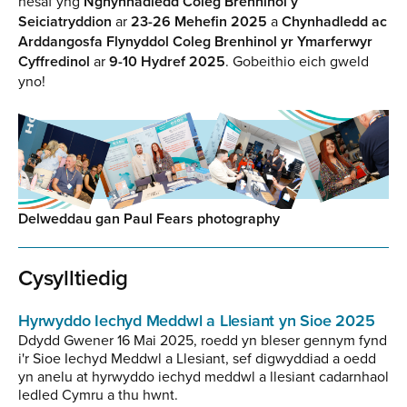
nesaf yng
Nghynhadledd Coleg Brenhinol y
Seiciatryddion
ar
23-26 Mehefin 2025
a
Chynhadledd ac
Arddangosfa Flynyddol Coleg Brenhinol yr Ymarferwyr
Cyffredinol
ar
9-10 Hydref 2025
. Gobeithio eich gweld
yno!
Delweddau gan Paul Fears photography
Cysylltiedig
Hyrwyddo Iechyd Meddwl a Llesiant yn Sioe 2025
Ddydd Gwener 16 Mai 2025, roedd yn bleser gennym fynd
i'r Sioe Iechyd Meddwl a Llesiant, sef digwyddiad a oedd
yn anelu at hyrwyddo iechyd meddwl a llesiant cadarnhaol
ledled Cymru a thu hwnt.