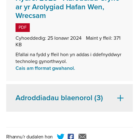
ar yr Arolygiad Hafan Wen,
,
Wrecsam
math
PDF
o
Cyhoeddedig:
25 Ionawr 2024
Maint y ffeil:
371
ffeil:
KB
PDF,
Efallai na fydd y ffeil hon yn addas i ddefnyddwyr
maint
technoleg gynorthwyol.
ffeil:
Cais am fformat gwahanol.
371
KB
Adroddiadau blaenorol (3)
Rhannu’r dudalen hon