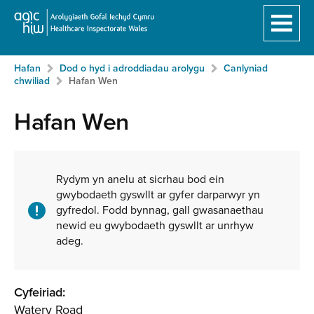
Hafan
Breadcrumb
Hafan
Dod o hyd i adroddiadau arolygu
Canlyniad
Neidio
chwiliad
Hafan Wen
i'r
prif
Hafan Wen
gynnwy:
Ynghylch
y
Rydym yn anelu at sicrhau bod ein
gwybodaeth gyswllt ar gyfer darparwyr yn
gwasanaeth
gyfredol. Fodd bynnag, gall gwasanaethau
newid eu gwybodaeth gyswllt ar unrhyw
adeg.
Cyfeiriad:
Watery Road