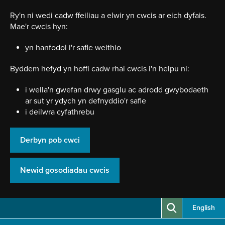
Neidio
i'r
Ry'n ni wedi cadw ffeiliau a elwir yn cwcis ar eich dyfais.
prif
Mae'r cwcis hyn:
gynnwy
yn hanfodol i'r safle weithio
Byddem hefyd yn hoffi cadw rhai cwcis i'n helpu ni:
i wella'n gwefan drwy gasglu ac adrodd gwybodaeth
ar sut yr ydych yn defnyddio'r safle
i deilwra cyfathrebu
Derbyn pob cwci
Newid gosodiadau cwcis
English