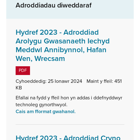
Adroddiadau diweddaraf
Hydref 2023 - Adroddiad
Arolygu Gwasanaeth Iechyd
Meddwl Annibynnol, Hafan
,
Wen, Wrecsam
math
PDF
o
Cyhoeddedig:
25 Ionawr 2024
Maint y ffeil:
451
ffeil:
KB
PDF,
Efallai na fydd y ffeil hon yn addas i ddefnyddwyr
maint
technoleg gynorthwyol.
ffeil:
Cais am fformat gwahanol.
451
KB
Hydref 2023 - Adroddiad Cryno