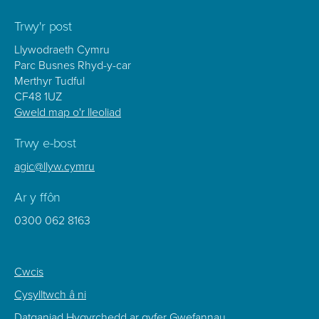
Trwy'r post
Llywodraeth Cymru
Parc Busnes Rhyd-y-car
Merthyr Tudful
CF48 1UZ
Gweld map o'r lleoliad
Trwy e-bost
agic@llyw.cymru
Ar y ffôn
0300 062 8163
Footer
Cwcis
Sub
Cysylltwch â ni
Menu
Datganiad Hygyrchedd ar gyfer Gwefannau