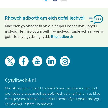
Rhowch adborth am eich gofal iechyd!
Mae eich gwybodaeth yn ein helpu i benderfynu pryd i
arolygu, lle i arolygu a beth i'w arolygu. Gadewch i ni wella
gofal iechyd gyda'n gilydd.
Rhoi adborth
Gwelwch
ni
ar
Cysylltwch â ni
Mae Arolygiaeth Gofal Iechyd Cymru am glywed am eich
profiadau o wasanaethau gofal iechyd yng Nghymru. Mae
eich gwybodaeth yn ein helpu i benderfynu pryd i arolygu,
lle i arolygu a beth i'w arolygu.