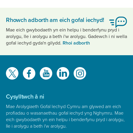
Rhowch adborth am eich gofal iechyd!
Mae eich gwybodaeth yn ein helpu i benderfynu pryd i
arolygu, lle i arolygu a beth i'w arolygu. Gadewch i ni wella
gofal iechyd gyda'n gilydd.
Rhoi adborth
Gwelwch
ni
ar
Cysylltwch â ni
Mae Arolygiaeth Gofal Iechyd Cymru am glywed am eich
profiadau o wasanaethau gofal iechyd yng Nghymru. Mae
eich gwybodaeth yn ein helpu i benderfynu pryd i arolygu,
lle i arolygu a beth i'w arolygu.