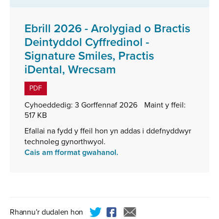
Ebrill 2026 - Arolygiad o Bractis
Deintyddol Cyffredinol -
Signature Smiles, Practis
,
iDental, Wrecsam
math
PDF
o
Cyhoeddedig:
3 Gorffennaf 2026
Maint y ffeil:
ffeil:
517 KB
PDF,
Efallai na fydd y ffeil hon yn addas i ddefnyddwyr
maint
technoleg gynorthwyol.
ffeil:
Cais am fformat gwahanol.
517
KB
Rhannu’r dudalen hon