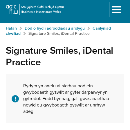
Hafan
Breadcrumb
Hafan
Dod o hyd i adroddiadau arolygu
Canlyniad
Neidio
chwiliad
Signature Smiles, iDental Practice
i'r
prif
Signature Smiles, iDental
gynnwy:
Practice
Ynghylch
y
Rydym yn anelu at sicrhau bod ein
gwybodaeth gyswllt ar gyfer darparwyr yn
gwasanaeth
gyfredol. Fodd bynnag, gall gwasanaethau
newid eu gwybodaeth gyswllt ar unrhyw
adeg.