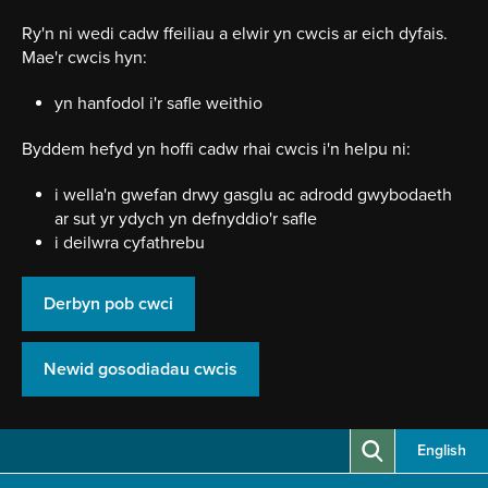
Neidio
i'r
Ry'n ni wedi cadw ffeiliau a elwir yn cwcis ar eich dyfais.
prif
Mae'r cwcis hyn:
gynnwy
yn hanfodol i'r safle weithio
Byddem hefyd yn hoffi cadw rhai cwcis i'n helpu ni:
i wella'n gwefan drwy gasglu ac adrodd gwybodaeth
ar sut yr ydych yn defnyddio'r safle
i deilwra cyfathrebu
Derbyn pob cwci
Newid gosodiadau cwcis
English