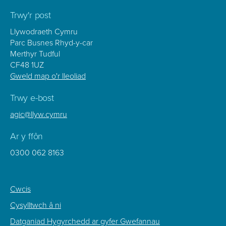
Trwy'r post
Llywodraeth Cymru
Parc Busnes Rhyd-y-car
Merthyr Tudful
CF48 1UZ
Gweld map o'r lleoliad
Trwy e-bost
agic@llyw.cymru
Ar y ffôn
0300 062 8163
Footer
Cwcis
Sub
Cysylltwch â ni
Menu
Datganiad Hygyrchedd ar gyfer Gwefannau