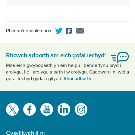
550
KB
Rhannu’r dudalen hon
Rhowch adborth am eich gofal iechyd!
Mae eich gwybodaeth yn ein helpu i benderfynu pryd i
arolygu, lle i arolygu a beth i'w arolygu. Gadewch i ni wella
gofal iechyd gyda'n gilydd.
Rhoi adborth
Gwelwch
ni
ar
Cysylltwch â ni