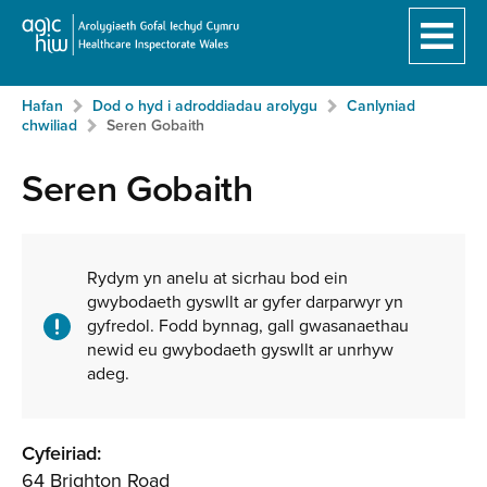
Hafan
Breadcrumb
Hafan
Dod o hyd i adroddiadau arolygu
Canlyniad
Neidio
chwiliad
Seren Gobaith
i'r
prif
Seren Gobaith
gynnwy:
Ynghylch
y
Rydym yn anelu at sicrhau bod ein
gwybodaeth gyswllt ar gyfer darparwyr yn
gwasanaeth
gyfredol. Fodd bynnag, gall gwasanaethau
newid eu gwybodaeth gyswllt ar unrhyw
adeg.
Cyfeiriad:
64 Brighton Road