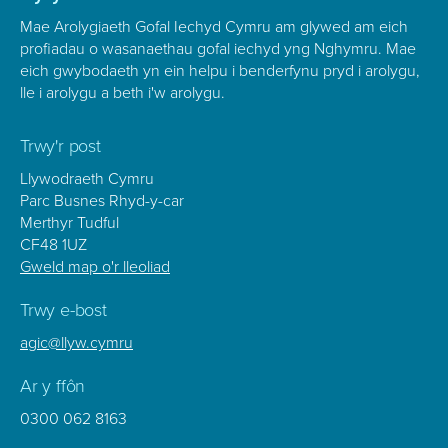
Mae Arolygiaeth Gofal Iechyd Cymru am glywed am eich
profiadau o wasanaethau gofal iechyd yng Nghymru. Mae
eich gwybodaeth yn ein helpu i benderfynu pryd i arolygu,
lle i arolygu a beth i'w arolygu.
Trwy'r post
Llywodraeth Cymru
Parc Busnes Rhyd-y-car
Merthyr Tudful
CF48 1UZ
Gweld map o'r lleoliad
Trwy e-bost
agic@llyw.cymru
Ar y ffôn
0300 062 8163