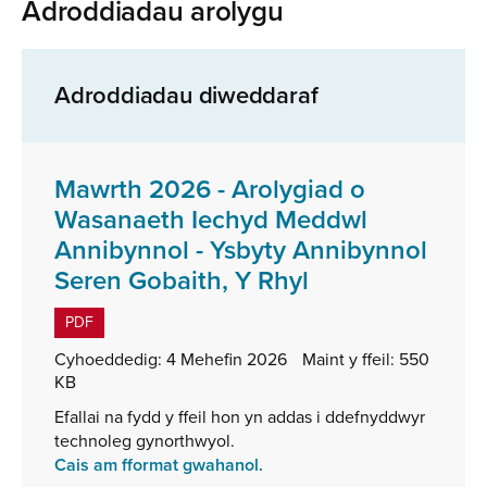
Adroddiadau arolygu
Adroddiadau diweddaraf
Mawrth 2026 - Arolygiad o
Wasanaeth Iechyd Meddwl
Annibynnol - Ysbyty Annibynnol
,
Seren Gobaith, Y Rhyl
math
PDF
o
Cyhoeddedig:
4 Mehefin 2026
Maint y ffeil:
550
ffeil:
KB
PDF,
Efallai na fydd y ffeil hon yn addas i ddefnyddwyr
maint
technoleg gynorthwyol.
ffeil:
Cais am fformat gwahanol.