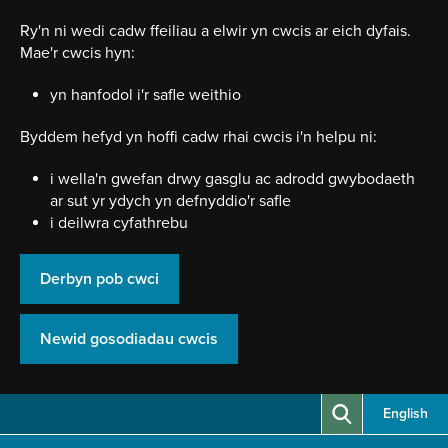
Neidio
i'r
Ry'n ni wedi cadw ffeiliau a elwir yn cwcis ar eich dyfais.
prif
Mae'r cwcis hyn:
gynnwy
yn hanfodol i'r safle weithio
Byddem hefyd yn hoffi cadw rhai cwcis i'n helpu ni:
i wella'n gwefan drwy gasglu ac adrodd gwybodaeth
ar sut yr ydych yn defnyddio'r safle
i deilwra cyfathrebu
Derbyn pob cwci
Newid gosodiadau cwcis
English