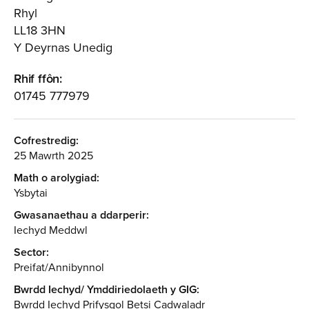
Rhyl
LL18 3HN
Y Deyrnas Unedig
Rhif ffôn:
01745 777979
Cofrestredig:
25 Mawrth 2025
Math o arolygiad:
Ysbytai
Gwasanaethau a ddarperir:
Iechyd Meddwl
Sector:
Preifat/Annibynnol
Bwrdd Iechyd/ Ymddiriedolaeth y GIG:
Bwrdd Iechyd Prifysgol Betsi Cadwaladr