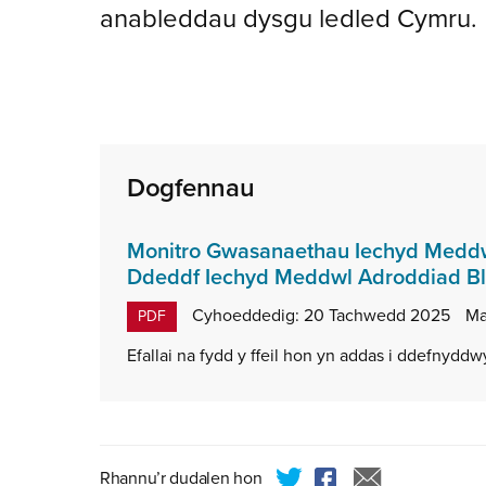
anableddau dysgu ledled Cymru.
Dogfennau
Monitro Gwasanaethau Iechyd Meddw
Ddeddf Iechyd Meddwl Adroddiad B
Cyhoeddedig:
20 Tachwedd 2025
Ma
PDF
Efallai na fydd y ffeil hon yn addas i ddefnydd
Rhannu’r dudalen hon