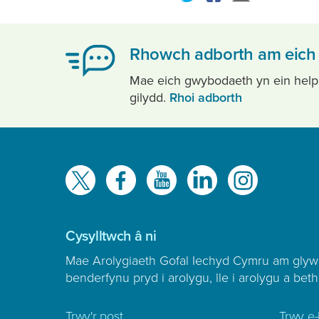
Rhowch adborth am eich 
Mae eich gwybodaeth yn ein helpu i
gilydd.
Rhoi adborth
Gwelwch
ni
ar
Cysylltwch â ni
Mae Arolygiaeth Gofal Iechyd Cymru am glyw
benderfynu pryd i arolygu, lle i arolygu a beth
Trwy'r post
Trwy e-