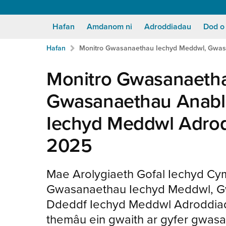
Hafan
Amdanom ni
Adroddiadau
Dod o
Breadcrumb
Neidio
Hafan
Monitro Gwasanaethau Iechyd Meddwl, Gwas
i'r
prif
Monitro Gwasanaeth
gynnwy:
Gwasanaethau Anabl
Iechyd Meddwl Adrod
2025
Mae Arolygiaeth Gofal Iechyd Cym
Gwasanaethau Iechyd Meddwl, G
Ddeddf Iechyd Meddwl Adroddiad 
themâu ein gwaith ar gyfer gwas