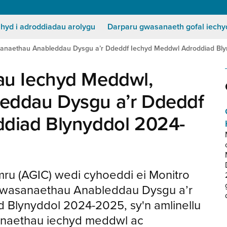
Secondary
Menu
 hyd i adroddiadau arolygu
Darparu gwasanaeth gofal iechy
anaethau Anableddau Dysgu a’r Ddeddf Iechyd Meddwl Adroddiad Bl
au Iechyd Meddwl,
eddau Dysgu a’r Ddeddf
diad Blynyddol 2024-
ru (AGIC) wedi cyhoeddi ei Monitro
wasanaethau Anableddau Dysgu a’r
Blynyddol 2024-2025, sy'n amlinellu
anaethau iechyd meddwl ac