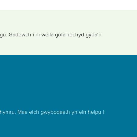
ygu. Gadewch i ni wella gofal iechyd gyda'n
hymru. Mae eich gwybodaeth yn ein helpu i