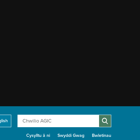
Chwilio
lish
Cysylltu â ni
Swyddi Gwag
Bwletinau