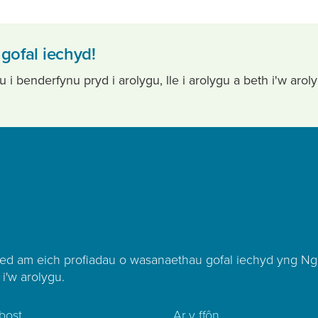
gofal iechyd!
 benderfynu pryd i arolygu, lle i arolygu a beth i'w arol
ed am eich profiadau o wasanaethau gofal iechyd yng Ng
 i'w arolygu.
bost
Ar y ffôn