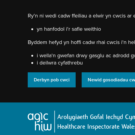
Neidio
i'r
prif
Ry'n ni wedi cadw ffeiliau a elwir yn cwcis ar 
gynnwy
yn hanfodol i'r safle weithio
Byddem hefyd yn hoffi cadw rhai cwcis i'n hel
i wella'n gwefan drwy gasglu ac adrodd g
i deilwra cyfathrebu
Derbyn pob cwci
Newid gosodiadau cw
Hafan