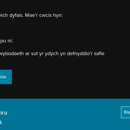
eich dyfais. Mae'r cwcis hyn:
pu ni:
wybodaeth ar sut yr ydych yn defnyddio'r safle
cis
Eng
Header