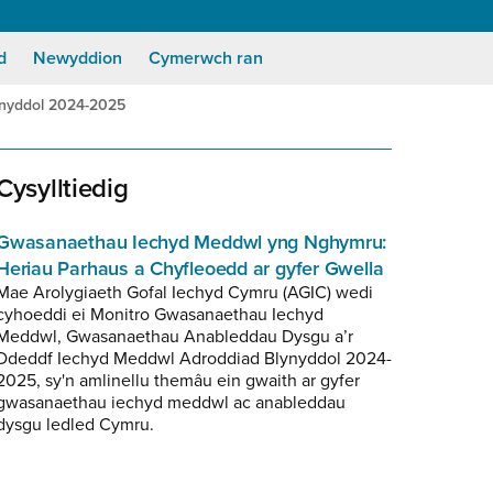
d
Newyddion
Cymerwch ran
ynyddol 2024-2025
Cysylltiedig
Gwasanaethau Iechyd Meddwl yng Nghymru:
Heriau Parhaus a Chyfleoedd ar gyfer Gwella
Mae Arolygiaeth Gofal Iechyd Cymru (AGIC) wedi
cyhoeddi ei Monitro Gwasanaethau Iechyd
Meddwl, Gwasanaethau Anableddau Dysgu a’r
Ddeddf Iechyd Meddwl Adroddiad Blynyddol 2024-
2025, sy'n amlinellu themâu ein gwaith ar gyfer
gwasanaethau iechyd meddwl ac anableddau
dysgu ledled Cymru.