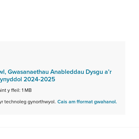
l, Gwasanaethau Anableddau Dysgu a’r
,
lynyddol 2024-2025
math
int y ffeil:
1 MB
o
ffeil:
wyr technoleg gynorthwyol.
Cais am fformat gwahanol.
PDF,
maint
ffeil:
1
MB