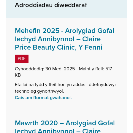
Adroddiadau diweddaraf
Mehefin 2025 - Arolygiad Gofal
Iechyd Annibynnol – Claire
,
Price Beauty Clinic, Y Fenni
math
PDF
o
Cyhoeddedig:
30 Medi 2025
Maint y ffeil:
517
ffeil:
KB
PDF,
Efallai na fydd y ffeil hon yn addas i ddefnyddwyr
maint
technoleg gynorthwyol.
ffeil:
Cais am fformat gwahanol.
517
KB
Mawrth 2020 – Arolygiad Gofal
Iechyd Annibynnol – Claire