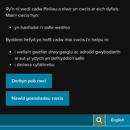
Neidio
i'r
Ry'n ni wedi cadw ffeiliau a elwir yn cwcis ar eich dyfais.
prif
Mae'r cwcis hyn:
gynnwy
yn hanfodol i'r safle weithio
Byddem hefyd yn hoffi cadw rhai cwcis i'n helpu ni:
i wella'n gwefan drwy gasglu ac adrodd gwybodaeth
ar sut yr ydych yn defnyddio'r safle
i deilwra cyfathrebu
Derbyn pob cwci
Newid gosodiadau cwcis
English