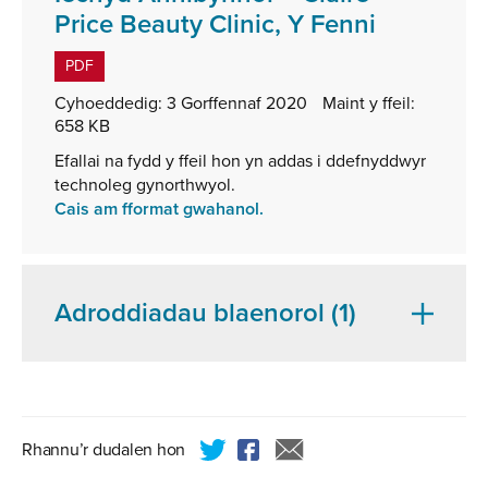
,
Price Beauty Clinic, Y Fenni
math
PDF
o
Cyhoeddedig:
3 Gorffennaf 2020
Maint y ffeil:
ffeil:
658 KB
PDF,
Efallai na fydd y ffeil hon yn addas i ddefnyddwyr
maint
technoleg gynorthwyol.
ffeil:
Cais am fformat gwahanol.
658
KB
Adroddiadau blaenorol (1)
Rhannu’r dudalen hon