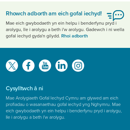
Rhowch adborth am eich gofal iechyd!
Mae eich gwybodaeth yn ein helpu i benderfynu pryd i
arolygu, lle i arolygu a beth i'w arolygu. Gadewch i ni wella
gofal iechyd gyda'n gilydd.
Rhoi adborth
Gwelwch
ni
ar
Cysylltwch â ni
Mae Arolygiaeth Gofal Iechyd Cymru am glywed am eich
profiadau o wasanaethau gofal iechyd yng Nghymru. Mae
eich gwybodaeth yn ein helpu i benderfynu pryd i arolygu,
lle i arolygu a beth i'w arolygu.