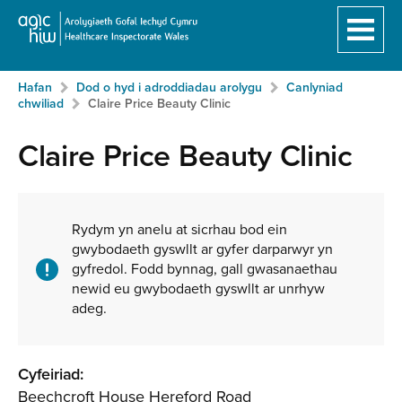
Hafan
Breadcrumb
Hafan
Dod o hyd i adroddiadau arolygu
Canlyniad
Neidio
chwiliad
Claire Price Beauty Clinic
i'r
prif
Claire Price Beauty Clinic
gynnwy:
Ynghylch
y
Rydym yn anelu at sicrhau bod ein
gwybodaeth gyswllt ar gyfer darparwyr yn
gwasanaeth
gyfredol. Fodd bynnag, gall gwasanaethau
newid eu gwybodaeth gyswllt ar unrhyw
adeg.
Cyfeiriad:
Beechcroft House Hereford Road