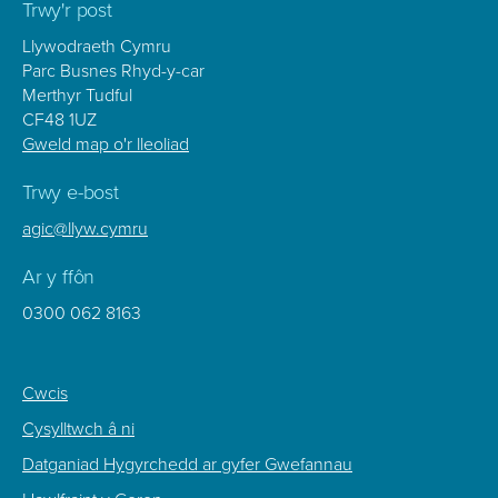
Trwy'r post
Llywodraeth Cymru
Parc Busnes Rhyd-y-car
Merthyr Tudful
CF48 1UZ
Gweld map o'r lleoliad
Trwy e-bost
agic@llyw.cymru
Ar y ffôn
0300 062 8163
Footer
Cwcis
Sub
Cysylltwch â ni
Menu
Datganiad Hygyrchedd ar gyfer Gwefannau