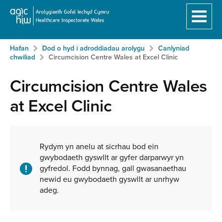
Hafan
Breadcrumb
Hafan
Dod o hyd i adroddiadau arolygu
Canlyniad
Neidio
chwiliad
Circumcision Centre Wales at Excel Clinic
i'r
prif
Circumcision Centre Wales
gynnwy:
at Excel Clinic
Ynghylch
y
Rydym yn anelu at sicrhau bod ein
gwybodaeth gyswllt ar gyfer darparwyr yn
gwasanaeth
gyfredol. Fodd bynnag, gall gwasanaethau
newid eu gwybodaeth gyswllt ar unrhyw
adeg.