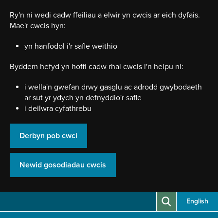
Neidio
i'r
Ry'n ni wedi cadw ffeiliau a elwir yn cwcis ar eich dyfais.
prif
Mae'r cwcis hyn:
gynnwy
yn hanfodol i'r safle weithio
Byddem hefyd yn hoffi cadw rhai cwcis i'n helpu ni:
i wella'n gwefan drwy gasglu ac adrodd gwybodaeth
ar sut yr ydych yn defnyddio'r safle
i deilwra cyfathrebu
Derbyn pob cwci
Newid gosodiadau cwcis
English