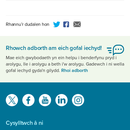
KB
Rhannu’r dudalen hon
Rhowch adborth am eich gofal iechyd!
Mae eich gwybodaeth yn ein helpu i benderfynu pryd i
arolygu, lle i arolygu a beth i'w arolygu. Gadewch i ni wella
gofal iechyd gyda'n gilydd.
Rhoi adborth
Gwelwch
ni
ar
Cysylltwch â ni