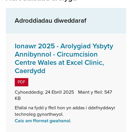
Adroddiadau diweddaraf
Ionawr 2025 - Arolygiad Ysbyty
Annibynnol - Circumcision
Centre Wales at Excel Clinic,
,
Caerdydd
math
PDF
o
Cyhoeddedig:
24 Ebrill 2025
Maint y ffeil:
547
ffeil:
KB
PDF,
Efallai na fydd y ffeil hon yn addas i ddefnyddwyr
maint
technoleg gynorthwyol.
ffeil:
Cais am fformat gwahanol.
547