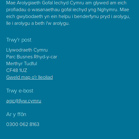
Mae Arolygiaeth Gofal Iechyd Cymru am glywed am eich
profiadau o wasanaethau gofal iechyd yng Nghymru. Mae
eich gwybodaeth yn ein helpu i benderfynu pryd i arolygu,
lle i arolygu a beth i'w arolygu.
Trwy'r post
Llywodraeth Cymru
Parc Busnes Rhyd-y-car
Merthyr Tudful
CF48 1UZ
Gweld map o'r lleoliad
Trwy e-bost
agic@llyw.cymru
Ar y ffôn
0300 062 8163