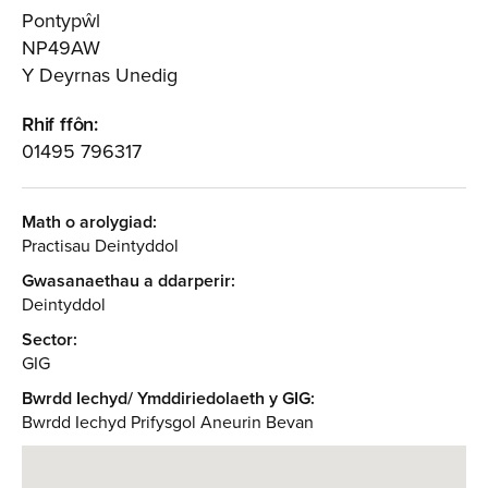
Pontypŵl
NP49AW
Y Deyrnas Unedig
Rhif ffôn:
01495 796317
Math o arolygiad:
Practisau Deintyddol
Gwasanaethau a ddarperir:
Deintyddol
Sector:
GIG
Bwrdd Iechyd/ Ymddiriedolaeth y GIG:
Bwrdd Iechyd Prifysgol Aneurin Bevan