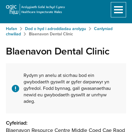
Hafan
Breadcrumb
Hafan
Dod o hyd i adroddiadau arolygu
Canlyniad
Neidio
chwiliad
Blaenavon Dental Clinic
i'r
prif
Blaenavon Dental Clinic
gynnwy:
Ynghylch
y
Rydym yn anelu at sicrhau bod ein
gwybodaeth gyswllt ar gyfer darparwyr yn
gwasanaeth
gyfredol. Fodd bynnag, gall gwasanaethau
newid eu gwybodaeth gyswllt ar unrhyw
adeg.
Cyfeiriad:
Blaenavon Resource Centre Middle Coed Cae Raod