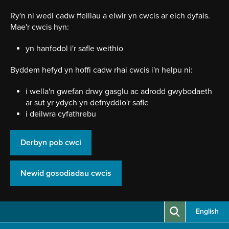
Neidio
i'r
Ry'n ni wedi cadw ffeiliau a elwir yn cwcis ar eich dyfais.
prif
Mae'r cwcis hyn:
gynnwy
yn hanfodol i'r safle weithio
Byddem hefyd yn hoffi cadw rhai cwcis i'n helpu ni:
i wella'n gwefan drwy gasglu ac adrodd gwybodaeth
ar sut yr ydych yn defnyddio'r safle
i deilwra cyfathrebu
Derbyn pob cwci
Newid gosodiadau cwcis
English