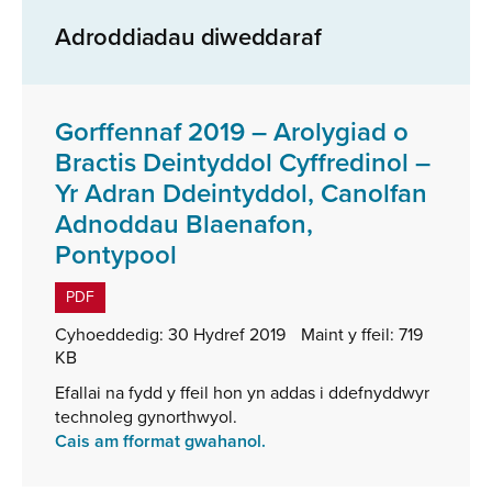
Adroddiadau diweddaraf
Gorffennaf 2019 – Arolygiad o
Bractis Deintyddol Cyffredinol –
Yr Adran Ddeintyddol, Canolfan
Adnoddau Blaenafon,
,
Pontypool
math
PDF
o
Cyhoeddedig:
30 Hydref 2019
Maint y ffeil:
719
ffeil:
KB
PDF,
Efallai na fydd y ffeil hon yn addas i ddefnyddwyr
maint
technoleg gynorthwyol.
ffeil:
Cais am fformat gwahanol.
719