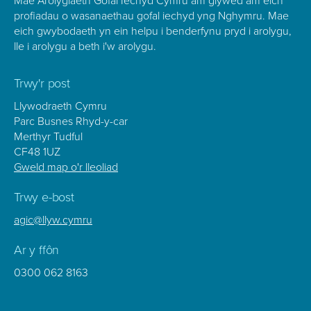
Mae Arolygiaeth Gofal Iechyd Cymru am glywed am eich
profiadau o wasanaethau gofal iechyd yng Nghymru. Mae
eich gwybodaeth yn ein helpu i benderfynu pryd i arolygu,
lle i arolygu a beth i'w arolygu.
Trwy'r post
Llywodraeth Cymru
Parc Busnes Rhyd-y-car
Merthyr Tudful
CF48 1UZ
Gweld map o'r lleoliad
Trwy e-bost
agic@llyw.cymru
Ar y ffôn
0300 062 8163