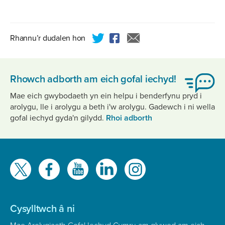
KB
Rhannu’r dudalen hon
Rhowch adborth am eich gofal iechyd!
Mae eich gwybodaeth yn ein helpu i benderfynu pryd i
arolygu, lle i arolygu a beth i'w arolygu. Gadewch i ni wella
gofal iechyd gyda'n gilydd.
Rhoi adborth
Gwelwch
ni
ar
Cysylltwch â ni