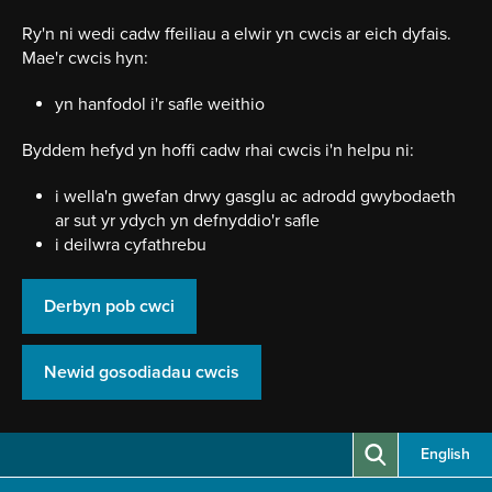
Neidio
i'r
Ry'n ni wedi cadw ffeiliau a elwir yn cwcis ar eich dyfais.
prif
Mae'r cwcis hyn:
gynnwy
yn hanfodol i'r safle weithio
Byddem hefyd yn hoffi cadw rhai cwcis i'n helpu ni:
i wella'n gwefan drwy gasglu ac adrodd gwybodaeth
ar sut yr ydych yn defnyddio'r safle
i deilwra cyfathrebu
Derbyn pob cwci
Newid gosodiadau cwcis
English