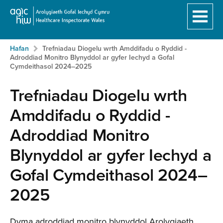
Hafan
Breadcrumb
Neidio
Hafan
Trefniadau Diogelu wrth Amddifadu o Ryddid -
i'r
Adroddiad Monitro Blynyddol ar gyfer Iechyd a Gofal
prif
Cymdeithasol 2024–2025
gynnwy:
Trefniadau Diogelu wrth
Amddifadu o Ryddid -
Adroddiad Monitro
Blynyddol ar gyfer Iechyd a
Gofal Cymdeithasol 2024–
2025
Dyma adroddiad monitro blynyddol Arolygiaeth