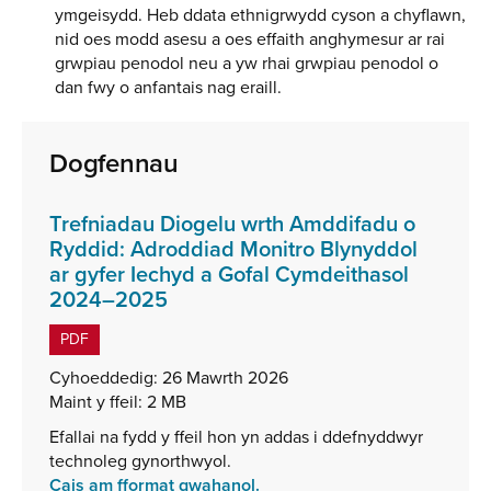
ymgeisydd. Heb ddata ethnigrwydd cyson a chyflawn,
nid oes modd asesu a oes effaith anghymesur ar rai
grwpiau penodol neu a yw rhai grwpiau penodol o
dan fwy o anfantais nag eraill.
Dogfennau
Trefniadau Diogelu wrth Amddifadu o
Ryddid: Adroddiad Monitro Blynyddol
ar gyfer Iechyd a Gofal Cymdeithasol
,
2024–2025
math
PDF
o
ffeil:
Cyhoeddedig:
26 Mawrth 2026
PDF,
Maint y ffeil:
2 MB
maint
Efallai na fydd y ffeil hon yn addas i ddefnyddwyr
ffeil:
technoleg gynorthwyol.
2
Cais am fformat gwahanol.