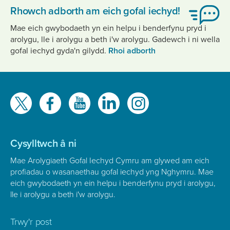
Rhowch adborth am eich gofal iechyd!
Mae eich gwybodaeth yn ein helpu i benderfynu pryd i
arolygu, lle i arolygu a beth i'w arolygu. Gadewch i ni wella
gofal iechyd gyda'n gilydd.
Rhoi adborth
Gwelwch
ni
ar
Cysylltwch â ni
Mae Arolygiaeth Gofal Iechyd Cymru am glywed am eich
profiadau o wasanaethau gofal iechyd yng Nghymru. Mae
eich gwybodaeth yn ein helpu i benderfynu pryd i arolygu,
lle i arolygu a beth i'w arolygu.
Trwy'r post