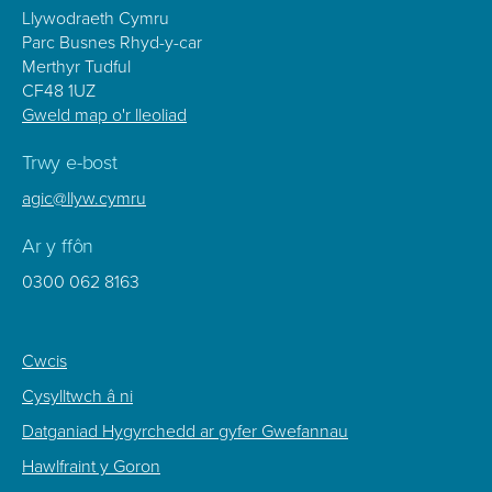
Llywodraeth Cymru
Parc Busnes Rhyd-y-car
Merthyr Tudful
CF48 1UZ
Gweld map o'r lleoliad
Trwy e-bost
agic@llyw.cymru
Ar y ffôn
0300 062 8163
Footer
Cwcis
Sub
Cysylltwch â ni
Menu
Datganiad Hygyrchedd ar gyfer Gwefannau
Hawlfraint y Goron