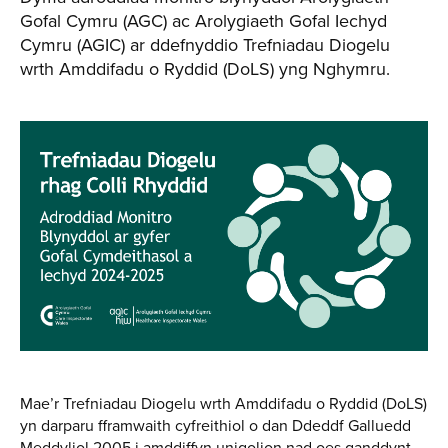
Gofal Cymru (AGC) ac Arolygiaeth Gofal Iechyd
Cymru (AGIC) ar ddefnyddio Trefniadau Diogelu
wrth Amddifadu o Ryddid (DoLS) yng Nghymru.
Mae’r Trefniadau Diogelu wrth Amddifadu o Ryddid (DoLS)
yn darparu fframwaith cyfreithiol o dan Ddeddf Galluedd
Meddyliol 2005 i amddiffyn unigolion nad oes ganddynt