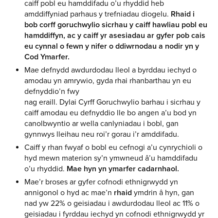
caiff pobl eu hamddifadu o’u rhyddid heb
amddiffyniad parhaus y trefniadau diogelu.
Rhaid i
bob corff goruchwylio sicrhau y caiff hawliau pobl eu
hamddiffyn, ac y caiff yr asesiadau ar gyfer pob cais
eu cynnal o fewn y nifer o ddiwrnodau a nodir yn y
Cod Ymarfer.
Mae defnydd awdurdodau lleol a byrddau iechyd o
amodau yn amrywio, gyda rhai rhanbarthau yn eu
defnyddio’n fwy
nag eraill. Dylai Cyrff Goruchwylio barhau i sicrhau y
caiff amodau eu defnyddio lle bo angen a’u bod yn
canolbwyntio ar wella canlyniadau i bobl, gan
gynnwys lleihau neu roi’r gorau i’r amddifadu.
Caiff y rhan fwyaf o bobl eu cefnogi a’u cynrychioli o
hyd mewn materion sy’n ymwneud â’u hamddifadu
o’u rhyddid.
Mae hyn yn ymarfer cadarnhaol.
Mae’r broses ar gyfer cofnodi ethnigrwydd yn
annigonol o hyd ac mae’n
rhaid
ymdrin â hyn, gan
nad yw 22% o geisiadau i awdurdodau lleol ac 11% o
geisiadau i fyrddau iechyd yn cofnodi ethnigrwydd yr