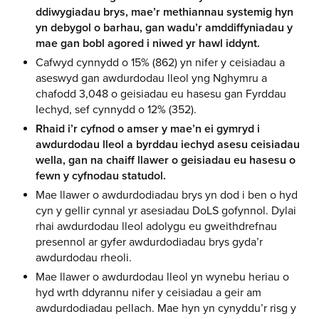
ddiwygiadau brys, mae’r methiannau systemig hyn
yn debygol o barhau, gan wadu’r amddiffyniadau y
mae gan bobl agored i niwed yr hawl iddynt.
Cafwyd cynnydd o 15% (862) yn nifer y ceisiadau a
aseswyd gan awdurdodau lleol yng Nghymru a
chafodd 3,048 o geisiadau eu hasesu gan Fyrddau
Iechyd, sef cynnydd o 12% (352).
Rhaid i’r cyfnod o amser y mae’n ei gymryd i
awdurdodau lleol a byrddau iechyd asesu ceisiadau
wella, gan na chaiff llawer o geisiadau eu hasesu o
fewn y cyfnodau statudol.
Mae llawer o awdurdodiadau brys yn dod i ben o hyd
cyn y gellir cynnal yr asesiadau DoLS gofynnol. Dylai
rhai awdurdodau lleol adolygu eu gweithdrefnau
presennol ar gyfer awdurdodiadau brys gyda’r
awdurdodau rheoli.
Mae llawer o awdurdodau lleol yn wynebu heriau o
hyd wrth ddyrannu nifer y ceisiadau a geir am
awdurdodiadau pellach. Mae hyn yn cynyddu’r risg y