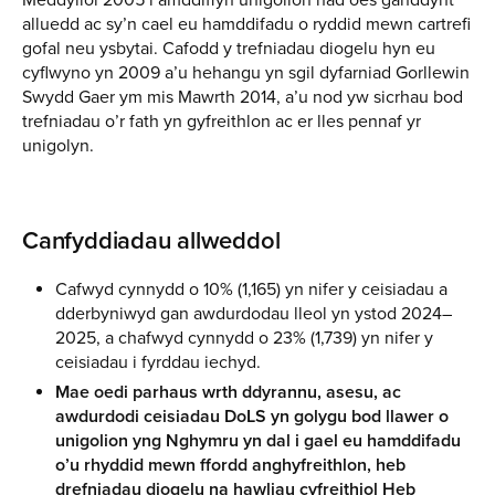
alluedd ac sy’n cael eu hamddifadu o ryddid mewn cartrefi
gofal neu ysbytai. Cafodd y trefniadau diogelu hyn eu
cyflwyno yn 2009 a’u hehangu yn sgil dyfarniad Gorllewin
Swydd Gaer ym mis Mawrth 2014, a’u nod yw sicrhau bod
trefniadau o’r fath yn gyfreithlon ac er lles pennaf yr
unigolyn.
Canfyddiadau allweddol
Cafwyd cynnydd o 10% (1,165) yn nifer y ceisiadau a
dderbyniwyd gan awdurdodau lleol yn ystod 2024–
2025, a chafwyd cynnydd o 23% (1,739) yn nifer y
ceisiadau i fyrddau iechyd.
Mae oedi parhaus wrth ddyrannu, asesu, ac
awdurdodi ceisiadau DoLS yn golygu bod llawer o
unigolion yng Nghymru yn dal i gael eu hamddifadu
o’u rhyddid mewn ffordd anghyfreithlon, heb
drefniadau diogelu na hawliau cyfreithiol Heb