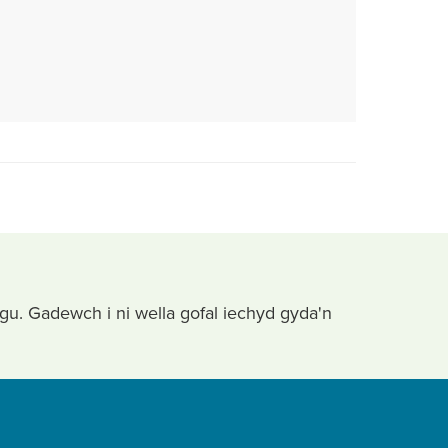
math
o
ffeil:
PDF,
maint
ffeil:
573
KB
ygu. Gadewch i ni wella gofal iechyd gyda'n