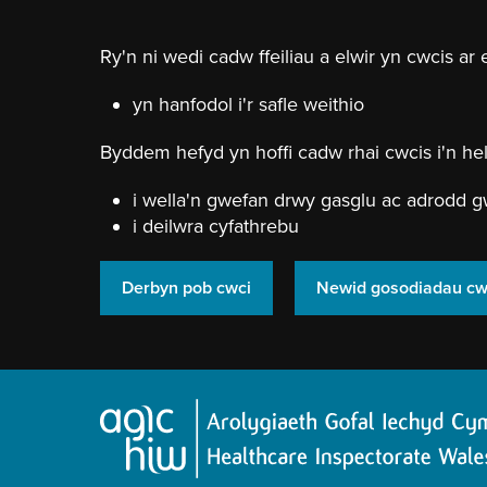
Neidio
i'r
prif
Ry'n ni wedi cadw ffeiliau a elwir yn cwcis ar 
gynnwy
yn hanfodol i'r safle weithio
Byddem hefyd yn hoffi cadw rhai cwcis i'n hel
i wella'n gwefan drwy gasglu ac adrodd g
i deilwra cyfathrebu
Derbyn pob cwci
Newid gosodiadau cw
Hafan