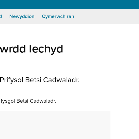
d
Newyddion
Cymerwch ran
Bwrdd Iechyd
rifysol Betsi Cadwaladr.
ifysgol Betsi Cadwaladr.