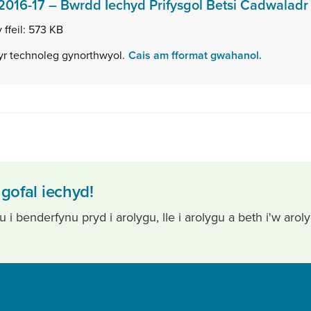
,
2016-17 – Bwrdd Iechyd Prifysgol Betsi Cadwaladr
 ffeil:
573 KB
wyr technoleg gynorthwyol.
Cais am fformat gwahanol.
gofal iechyd!
 benderfynu pryd i arolygu, lle i arolygu a beth i'w arol