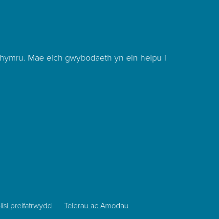
hymru. Mae eich gwybodaeth yn ein helpu i
lisi preifatrwydd
Telerau ac Amodau