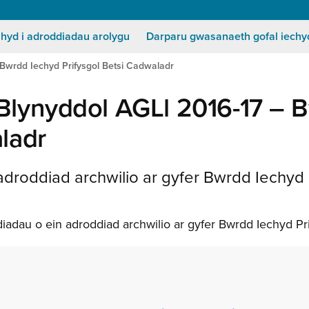
Secondary
Menu
 hyd i adroddiadau arolygu
Darparu gwasanaeth gofal iechy
 Bwrdd Iechyd Prifysgol Betsi Cadwaladr
Blynyddol AGLl 2016-17 – 
ladr
droddiad archwilio ar gyfer Bwrdd Iechyd P
iadau o ein adroddiad archwilio ar gyfer Bwrdd Iechyd Pr