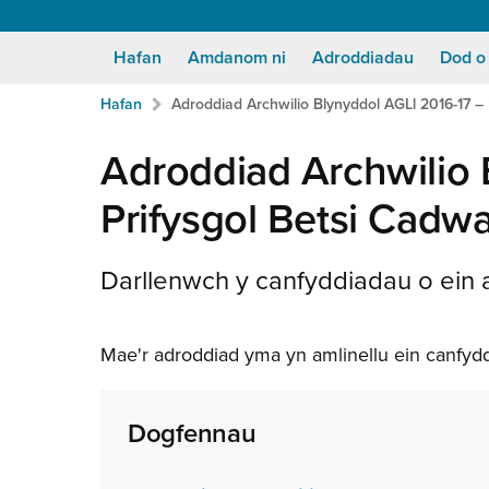
Hafan
Amdanom ni
Adroddiadau
Dod o
Breadcrumb
Neidio
Hafan
Adroddiad Archwilio Blynyddol AGLl 2016-17 –
i'r
prif
Adroddiad Archwilio 
gynnwy:
Prifysgol Betsi Cadwa
Darllenwch y canfyddiadau o ein a
Mae'r adroddiad yma yn amlinellu ein canfydd
Dogfennau