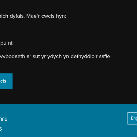
eich dyfais. Mae'r cwcis hyn:
pu ni:
wybodaeth ar sut yr ydych yn defnyddio'r safle
cis
Eng
Header