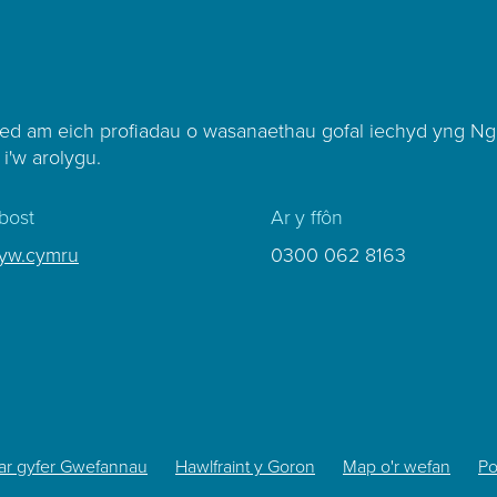
ed am eich profiadau o wasanaethau gofal iechyd yng Ng
 i'w arolygu.
bost
Ar y ffôn
lyw.cymru
0300 062 8163
ar gyfer Gwefannau
Hawlfraint y Goron
Map o'r wefan
Po