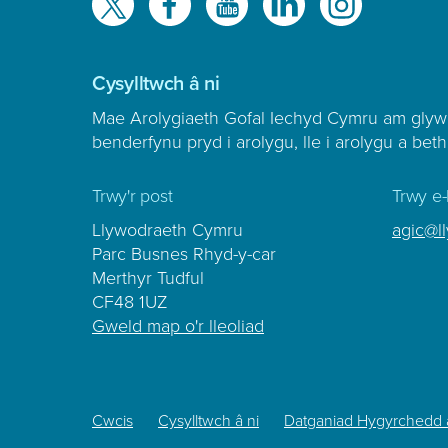
ni
ar
Cysylltwch â ni
Mae Arolygiaeth Gofal Iechyd Cymru am glyw
benderfynu pryd i arolygu, lle i arolygu a beth
Trwy'r post
Trwy e-
Llywodraeth Cymru
agic@l
Parc Busnes Rhyd-y-car
Merthyr Tudful
CF48 1UZ
Gweld map o'r lleoliad
Footer
Cwcis
Cysylltwch â ni
Datganiad Hygyrchedd 