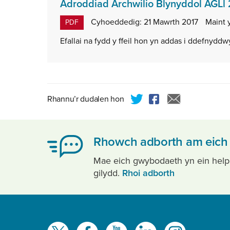
Adroddiad Archwilio Blynyddol AGLl 
Cyhoeddedig:
21 Mawrth 2017
Maint y
PDF
Efallai na fydd y ffeil hon yn addas i ddefnydd
Rhannu’r dudalen hon
Rhowch adborth am eich 
Mae eich gwybodaeth yn ein helpu i
gilydd.
Rhoi adborth
Gwelwch