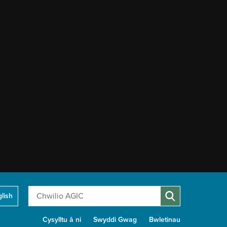
Chwilio
lish
Cysylltu â ni
Swyddi Gwag
Bwletinau