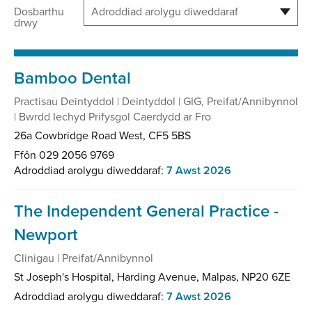
Dosbarthu
drwy
Bamboo Dental
Practisau Deintyddol | Deintyddol | GIG, Preifat/Annibynnol
| Bwrdd Iechyd Prifysgol Caerdydd ar Fro
26a Cowbridge Road West, CF5 5BS
Ffôn 029 2056 9769
Adroddiad arolygu diweddaraf:
7 Awst 2026
The Independent General Practice -
Newport
Clinigau | Preifat/Annibynnol
St Joseph's Hospital, Harding Avenue, Malpas, NP20 6ZE
Adroddiad arolygu diweddaraf:
7 Awst 2026