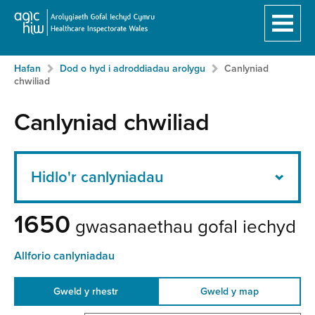
Hafan
Breadcrumb
Neidio
Hafan
Dod o hyd i adroddiadau arolygu
Canlyniad
i'r
chwiliad
prif
gynnwy:
Canlyniad chwiliad
Hidlo'r canlyniadau
1650
gwasanaethau gofal iechyd
Allforio canlyniadau
Gweld y rhestr
Gweld y map