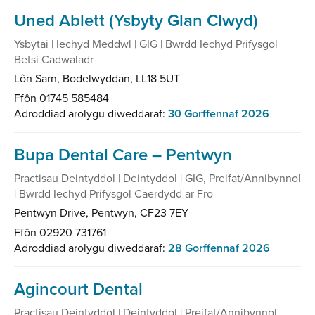
Uned Ablett (Ysbyty Glan Clwyd)
Ysbytai | Iechyd Meddwl | GIG | Bwrdd Iechyd Prifysgol
Betsi Cadwaladr
Lôn Sarn, Bodelwyddan, LL18 5UT
Ffôn 01745 585484
Adroddiad arolygu diweddaraf:
30 Gorffennaf 2026
Bupa Dental Care – Pentwyn
Practisau Deintyddol | Deintyddol | GIG, Preifat/Annibynnol
| Bwrdd Iechyd Prifysgol Caerdydd ar Fro
Pentwyn Drive, Pentwyn, CF23 7EY
Ffôn 02920 731761
Adroddiad arolygu diweddaraf:
28 Gorffennaf 2026
Agincourt Dental
Practisau Deintyddol | Deintyddol | Preifat/Annibynnol