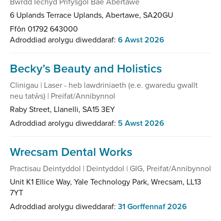
Bwrdd Iechyd Prifysgol Bae Abertawe
6 Uplands Terrace Uplands, Abertawe, SA20GU
Ffôn 01792 643000
Adroddiad arolygu diweddaraf:
6 Awst 2026
Becky’s Beauty and Holistics
Clinigau | Laser - heb lawdriniaeth (e.e. gwaredu gwallt
neu tatŵs) | Preifat/Annibynnol
Raby Street, Llanelli, SA15 3EY
Adroddiad arolygu diweddaraf:
5 Awst 2026
Wrecsam Dental Works
Practisau Deintyddol | Deintyddol | GIG, Preifat/Annibynnol
Unit K1 Ellice Way, Yale Technology Park, Wrecsam, LL13
7YT
Adroddiad arolygu diweddaraf:
31 Gorffennaf 2026