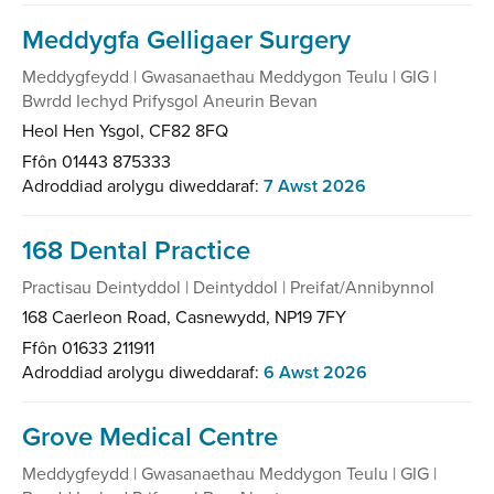
Meddygfa Gelligaer Surgery
Meddygfeydd | Gwasanaethau Meddygon Teulu | GIG |
Bwrdd Iechyd Prifysgol Aneurin Bevan
Heol Hen Ysgol, CF82 8FQ
Ffôn 01443 875333
Adroddiad arolygu diweddaraf:
7 Awst 2026
168 Dental Practice
Practisau Deintyddol | Deintyddol | Preifat/Annibynnol
168 Caerleon Road, Casnewydd, NP19 7FY
Ffôn 01633 211911
Adroddiad arolygu diweddaraf:
6 Awst 2026
Grove Medical Centre
Meddygfeydd | Gwasanaethau Meddygon Teulu | GIG |