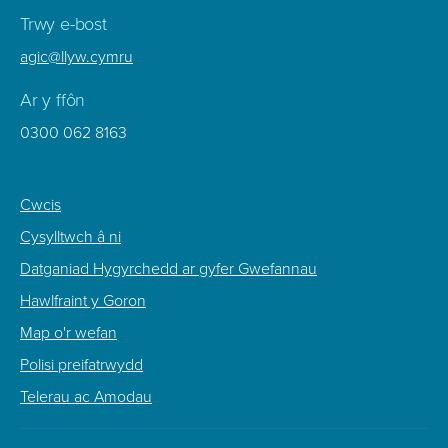
Trwy e-bost
agic@llyw.cymru
Ar y ffôn
0300 062 8163
Footer
Cwcis
Sub
Cysylltwch â ni
Menu
Datganiad Hygyrchedd ar gyfer Gwefannau
Hawlfraint y Goron
Map o'r wefan
Polisi preifatrwydd
Telerau ac Amodau