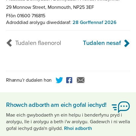
29 Monnow Street, Monmouth, NP25 3EF
Ffôn 01600 716815
Adroddiad arolygu diweddaraf:
28 Gorffennaf 2026
Pagination
Tudalen flaenorol
Tudalen nesaf
Rhannu’r dudalen hon
Rhowch adborth am eich gofal iechyd!
Mae eich gwybodaeth yn ein helpu i benderfynu pryd i
arolygu, lle i arolygu a beth i'w arolygu. Gadewch i ni wella
gofal iechyd gyda'n gilydd.
Rhoi adborth