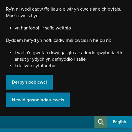
Neidio
i'r
Ry'n ni wedi cadw ffeiliau a elwir yn cwcis ar eich dyfais.
prif
Mae'r cwcis hyn:
gynnwy
yn hanfodol i'r safle weithio
Byddem hefyd yn hoffi cadw rhai cwcis i'n helpu ni:
i wella'n gwefan drwy gasglu ac adrodd gwybodaeth
ar sut yr ydych yn defnyddio'r safle
i deilwra cyfathrebu
Derbyn pob cwci
Newid gosodiadau cwcis
English