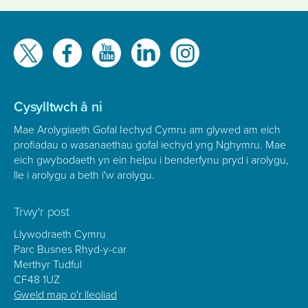
Gwelwch
ni
ar
Cysylltwch â ni
Mae Arolygiaeth Gofal Iechyd Cymru am glywed am eich
profiadau o wasanaethau gofal iechyd yng Nghymru. Mae
eich gwybodaeth yn ein helpu i benderfynu pryd i arolygu,
lle i arolygu a beth i'w arolygu.
Trwy'r post
Llywodraeth Cymru
Parc Busnes Rhyd-y-car
Merthyr Tudful
CF48 1UZ
Gweld map o'r lleoliad