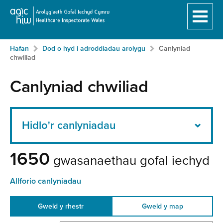
Hafan
Breadcrumb
Neidio
Hafan
Dod o hyd i adroddiadau arolygu
Canlyniad
i'r
chwiliad
prif
gynnwy:
Canlyniad chwiliad
Hidlo'r canlyniadau
1650
gwasanaethau gofal iechyd
Allforio canlyniadau
Gweld y rhestr
Gweld y map