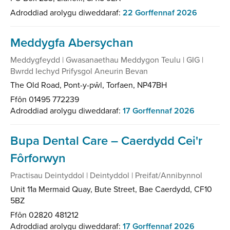
Adroddiad arolygu diweddaraf:
22 Gorffennaf 2026
Meddygfa Abersychan
Meddygfeydd | Gwasanaethau Meddygon Teulu | GIG |
Bwrdd Iechyd Prifysgol Aneurin Bevan
The Old Road, Pont-y-pŵl, Torfaen, NP47BH
Ffôn 01495 772239
Adroddiad arolygu diweddaraf:
17 Gorffennaf 2026
Bupa Dental Care – Caerdydd Cei'r
Fôrforwyn
Practisau Deintyddol | Deintyddol | Preifat/Annibynnol
Unit 11a Mermaid Quay, Bute Street, Bae Caerdydd, CF10
5BZ
Ffôn 02820 481212
Adroddiad arolygu diweddaraf:
17 Gorffennaf 2026