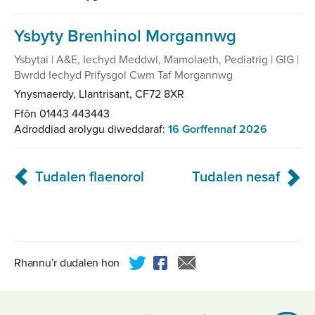
Ysbyty Brenhinol Morgannwg
Ysbytai | A&E, Iechyd Meddwl, Mamolaeth, Pediatrig | GIG |
Bwrdd Iechyd Prifysgol Cwm Taf Morgannwg
Ynysmaerdy, Llantrisant, CF72 8XR
Ffôn 01443 443443
Adroddiad arolygu diweddaraf:
16 Gorffennaf 2026
Pagination
Tudalen flaenorol
Tudalen nesaf
Rhannu’r dudalen hon