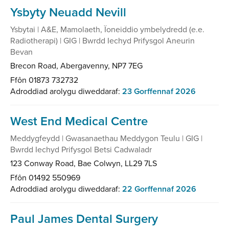
Ysbyty Neuadd Nevill
Ysbytai | A&E, Mamolaeth, Ïoneiddio ymbelydredd (e.e.
Radiotherapi) | GIG | Bwrdd Iechyd Prifysgol Aneurin
Bevan
Brecon Road, Abergavenny, NP7 7EG
Ffôn 01873 732732
Adroddiad arolygu diweddaraf:
23 Gorffennaf 2026
West End Medical Centre
Meddygfeydd | Gwasanaethau Meddygon Teulu | GIG |
Bwrdd Iechyd Prifysgol Betsi Cadwaladr
123 Conway Road, Bae Colwyn, LL29 7LS
Ffôn 01492 550969
Adroddiad arolygu diweddaraf:
22 Gorffennaf 2026
Paul James Dental Surgery