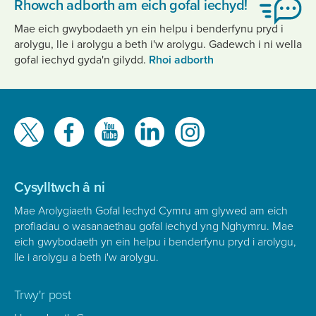
Rhowch adborth am eich gofal iechyd!
Mae eich gwybodaeth yn ein helpu i benderfynu pryd i
arolygu, lle i arolygu a beth i'w arolygu. Gadewch i ni wella
gofal iechyd gyda'n gilydd.
Rhoi adborth
Gwelwch
ni
ar
Cysylltwch â ni
Mae Arolygiaeth Gofal Iechyd Cymru am glywed am eich
profiadau o wasanaethau gofal iechyd yng Nghymru. Mae
eich gwybodaeth yn ein helpu i benderfynu pryd i arolygu,
lle i arolygu a beth i'w arolygu.
Trwy'r post