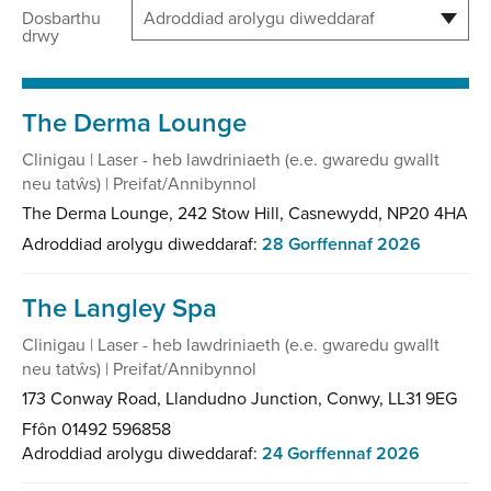
Dosbarthu
drwy
The Derma Lounge
Clinigau | Laser - heb lawdriniaeth (e.e. gwaredu gwallt
neu tatŵs) | Preifat/Annibynnol
The Derma Lounge, 242 Stow Hill, Casnewydd, NP20 4HA
Adroddiad arolygu diweddaraf:
28 Gorffennaf 2026
The Langley Spa
Clinigau | Laser - heb lawdriniaeth (e.e. gwaredu gwallt
neu tatŵs) | Preifat/Annibynnol
173 Conway Road, Llandudno Junction, Conwy, LL31 9EG
Ffôn 01492 596858
Adroddiad arolygu diweddaraf:
24 Gorffennaf 2026