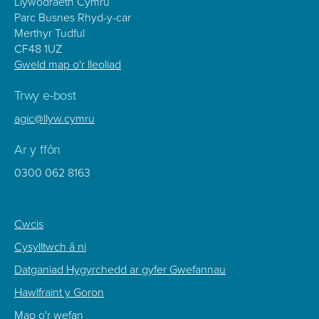
Llywodraeth Cymru
Parc Busnes Rhyd-y-car
Merthyr Tudful
CF48 1UZ
Gweld map o'r lleoliad
Trwy e-bost
agic@llyw.cymru
Ar y ffôn
0300 062 8163
Footer
Cwcis
Sub
Cysylltwch â ni
Menu
Datganiad Hygyrchedd ar gyfer Gwefannau
Hawlfraint y Goron
Map o'r wefan