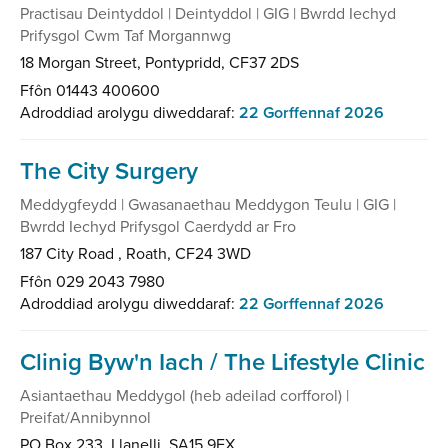
Practisau Deintyddol | Deintyddol | GIG | Bwrdd Iechyd
Prifysgol Cwm Taf Morgannwg
18 Morgan Street, Pontypridd, CF37 2DS
Ffôn 01443 400600
Adroddiad arolygu diweddaraf:
22 Gorffennaf 2026
The City Surgery
Meddygfeydd | Gwasanaethau Meddygon Teulu | GIG |
Bwrdd Iechyd Prifysgol Caerdydd ar Fro
187 City Road , Roath, CF24 3WD
Ffôn 029 2043 7980
Adroddiad arolygu diweddaraf:
22 Gorffennaf 2026
Clinig Byw'n Iach / The Lifestyle Clinic
Asiantaethau Meddygol (heb adeilad corfforol) |
Preifat/Annibynnol
PO Box 233, Llanelli, SA15 9EX