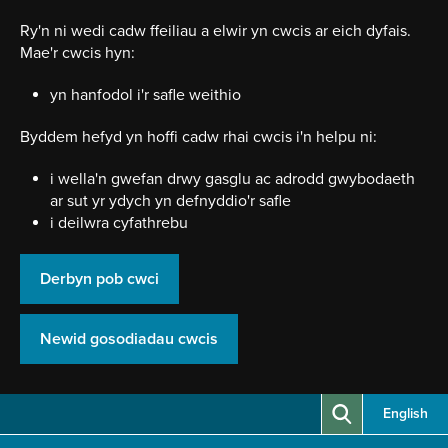
Neidio
i'r
Ry'n ni wedi cadw ffeiliau a elwir yn cwcis ar eich dyfais.
prif
Mae'r cwcis hyn:
gynnwy
yn hanfodol i'r safle weithio
Byddem hefyd yn hoffi cadw rhai cwcis i'n helpu ni:
i wella'n gwefan drwy gasglu ac adrodd gwybodaeth
ar sut yr ydych yn defnyddio'r safle
i deilwra cyfathrebu
Derbyn pob cwci
Newid gosodiadau cwcis
English